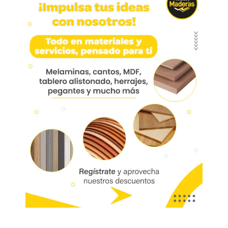
Aventos Hl Brazo 3800 H:
400-550 Mm
Compás abatible vertical AVENTOS HL, palanca
(Juego), ACM=400-550 mm
Marca:
Código:
04850
Referencia:
20L3800.06
Las imágenes mostradas son de referencia y los colores podrían variar
en físico. Los costos de envío son variables y serán asumidos por el
comprador. No incluye servicios como corte, cantos o enchape. Sólo
despachamos tableros en la zona urbana de las ciudades donde
tenemos sucursal. Disponibilidad de mercancía sujeta a verificación de