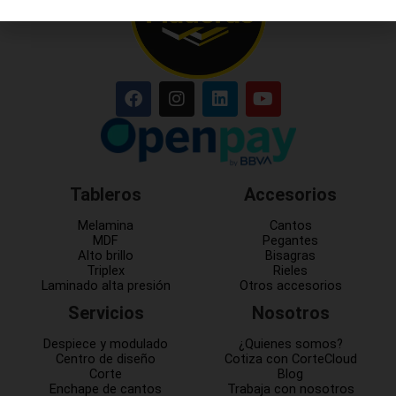
Tableros
Accesorios
Melamina
Cantos
MDF
Pegantes
Alto brillo
Bisagras
Triplex
Rieles
Laminado alta presión
Otros accesorios
Servicios
Nosotros
Despiece y modulado
¿Quienes somos?
Centro de diseño
Cotiza con CorteCloud
Corte
Blog
Enchape de cantos
Trabaja con nosotros