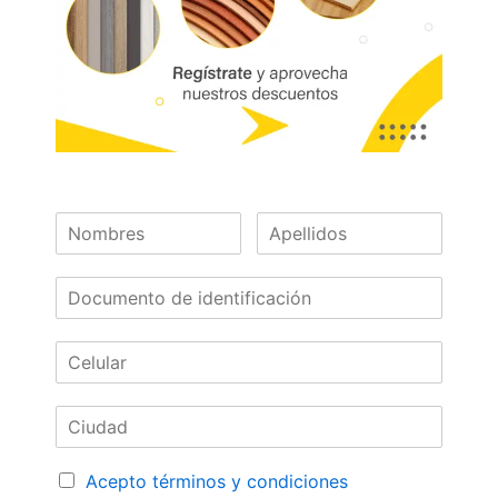
Accesorios
Accesorios
Pata 306 Acero Diagonal
Pata 307 Acero Negra
Ø43mm
Diag.
Leer más
Leer más
Accesorios
Accesorios
Pata 515 Acero Esquina
Pata 596 Acero Cromado
Triangular Negra
10cm 38×38 Mm
Acepto términos y condiciones