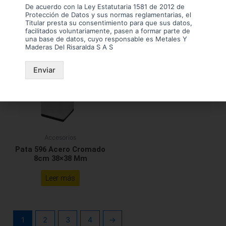
Leer más
Leer más
De acuerdo con la Ley Estatutaria 1581 de 2012 de
Protección de Datos y sus normas reglamentarias, el
Titular presta su consentimiento para que sus datos,
facilitados voluntariamente, pasen a formar parte de
una base de datos, cuyo responsable es Metales Y
Maderas Del Risaralda S A S
Enviar
Accesorios
Pata 596 Acero Cromado
8cm 38×38 Mm
Leer más
1
2
3
4
→