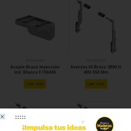
Accesorios
Accesorios
Acople Brazo Inyeccion
Aventos Hl Brazo 3800 H:
Ind. Blanco F156040
400-550 Mm
Leer más
Leer más