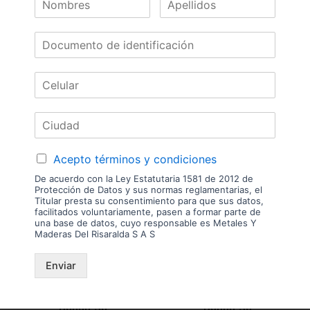
Accesorios
Brazo Bonuit Air Se
Accesorios
Niquelado 960-2350kg
Aventos Hl Brazo 3800
Altura 2400-600mm
H:450-580 Mm
Hsl303-00
Leer más
Leer más
Acepto términos y condiciones
De acuerdo con la Ley Estatutaria 1581 de 2012 de
Protección de Datos y sus normas reglamentarias, el
Titular presta su consentimiento para que sus datos,
facilitados voluntariamente, pasen a formar parte de
una base de datos, cuyo responsable es Metales Y
Maderas Del Risaralda S A S
Enviar
Accesorios
Accesorios
Sistema De Elevacion
Sistema De Elevacion
Bonuit Sq
Bonuit Sq