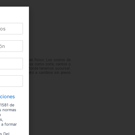
 podrían variar en físico. Los costos de
No incluye servicios como corte, cantos o
 de las ciudades donde tenemos sucursal.
entario. Precio sujeto a cambios sin previo
iciones
 1581 de
us normas
u
s,
 a formar
s Del