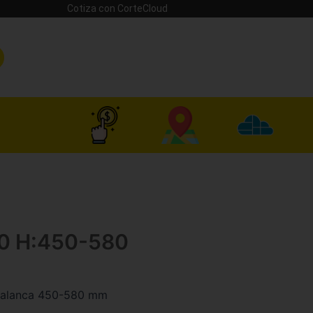
Cotiza con CorteCloud
00 H:450-580
 palanca 450-580 mm