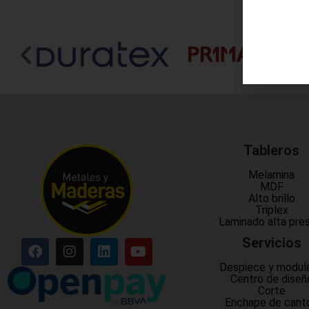
Tableros
Melamina
MDF
Alto brillo
Triplex
Laminado alta pre
Servicios
Despiece y modul
Centro de diseñ
Corte
Enchape de cant