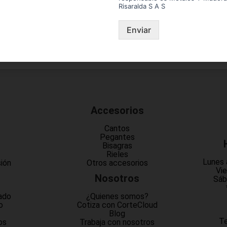
Risaralda S A S
Enviar
Accesorios
Cantos
Pegantes
Bisagras
Rieles
Lunes 
sión
Otros accesorios
Vie
Nosotros
Sáb
ado
¿Quienes somos?
o
Cotiza con CorteCloud
Blog
Te
os
Trabaja con nosotros