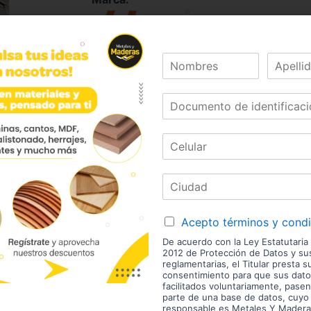
Código:
05211
Referencia:
20L3900.06
Las imágenes mostradas son de referencia y los colores
envío son variables y serán asumidos por el comprador. 
enchape. Sólo despachamos tableros en la zona urbana
Disponibilidad de mercancía sujeta a verificación de inv
aviso.
Acepto términos y cond
De acuerdo con la Ley Estatutaria
2012 de Protección de Datos y s
reglamentarias, el Titular presta s
consentimiento para que sus dato
estras Marcas
facilitados voluntariamente, pasen
parte de una base de datos, cuyo
responsable es Metales Y Madera