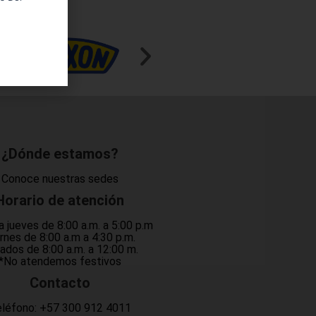
¿Dónde estamos?
Conoce nuestras sedes
Horario de atención
a jueves de 8:00 a.m. a 5:00 p.m
rnes de 8:00 a.m a 4:30 p.m.
ados de 8:00 a.m. a 12:00 m.
*No atendemos festivos
Contacto
léfono:
+57 300 912 4011