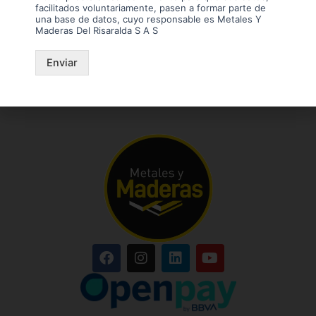
facilitados voluntariamente, pasen a formar parte de
una base de datos, cuyo responsable es Metales Y
Maderas Del Risaralda S A S
Enviar