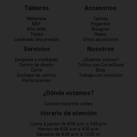
Tableros
Accesorios
Melamina
Cantos
MDF
Pegantes
Alto brillo
Bisagras
Triplex
Rieles
Laminado alta presión
Otros accesorios
Servicios
Nosotros
Despiece y modulado
¿Quienes somos?
Centro de diseño
Cotiza con CorteCloud
Corte
Blog
Enchape de cantos
Trabaja con nosotros
Perforaciones
¿Dónde estamos?
Conoce nuestras sedes
Horario de atención
Lunes a jueves de 8:00 a.m. a 5:00 p.m
Viernes de 8:00 a.m a 4:30 p.m.
Sábados de 8:00 a.m. a 12:00 m.