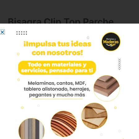
Bisagra Clip Top Parche
120° Sin Muelle Niquel
70t5550.tl
CLIP top bisagra standard 120°，Tope angular,
sin muelle, Caz.: p. atornillar
CLIP top bisagra standard 70T5550.TL
Ángulo de apertura: 120°
Acodado: Tope angular
Fijación de la cazoleta: p. atornillar
Material de la cazoleta: Acero
Mecanismo de cierre: sin muelle
Ajuste de lado: +/- 2 mm
Ajuste de profundidad: + 3/- 2 mm, Ajuste
cómodo con espiral