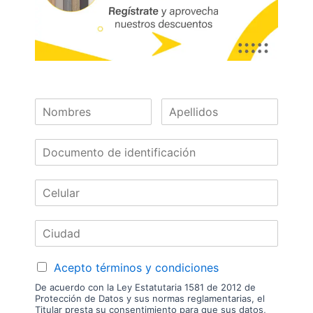
BLUMOTION
Marca:
Código:
04720
Referencia:
BLU.BP120.01
Las imágenes mostradas son de referencia y los colores podrían variar
en físico. Los costos de envío son variables y serán asumidos por el
comprador. No incluye servicios como corte, cantos o enchape. Sólo
despachamos tableros en la zona urbana de las ciudades donde
tenemos sucursal. Disponibilidad de mercancía sujeta a verificación de
inventario. Precio sujeto a cambios sin previo aviso.
Nuestras
Marcas
Acepto términos y condiciones
De acuerdo con la Ley Estatutaria 1581 de 2012 de
Protección de Datos y sus normas reglamentarias, el
Titular presta su consentimiento para que sus datos,