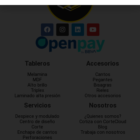
Tableros
Accesorios
Melamina
Cantos
MDF
Pegantes
Alto brillo
Bisagras
Triplex
Rieles
Laminado alta presión
Otros accesorios
Servicios
Nosotros
Despiece y modulado
¿Quienes somos?
Centro de diseño
Cotiza con CorteCloud
Corte
Blog
Enchape de cantos
Trabaja con nosotros
Perforaciones