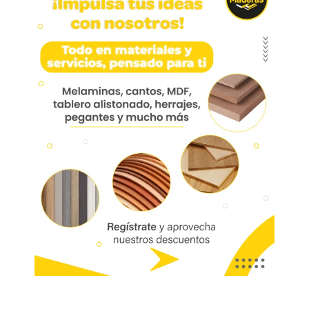
Bisagra Omega 3′ Zincada
Ct (par) Hbp444-01
Bisagra esquinera para puertas de paso internas
Todas nuestras bisagras tienes 11.3 mm de
profundidad de cazoleta, 35 mm de diámetro de
cazoleta y terminación en niquelado.
Resistencia cámara niebla salina: 48 hs.
Código:
01418
Referencia:
HBP444-01
Las imágenes mostradas son de referencia y los colores podrían variar
en físico. Los costos de envío son variables y serán asumidos por el
comprador. No incluye servicios como corte, cantos o enchape. Sólo
despachamos tableros en la zona urbana de las ciudades donde
tenemos sucursal. Disponibilidad de mercancía sujeta a verificación de
inventario. Precio sujeto a cambios sin previo aviso.