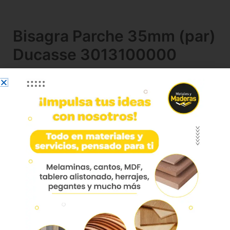
Bisagra Parche 35mm (par)
Ducasse 3013100000
La bisagra Cierre Lento Semiparche 35 Mm 110°
Par es una bisagra de cazoleta desmontable
especialmente diseñada para puertas de muebles
elaboradas en madera, Bisagra para puertas de
muebles fabricadas en madera o marco de
aluminio y terminación en niquelado.
Su montaje es de tipo slide-on, posee
terminación niquelada y sistema doble acción,
evitando que se suelten los tornillos.
Formato de venta: Unidad
Cierre suave para evitar golpes y ruidos.
Ángulo de apertura de 110° para acceso
fácil.
Ideal para puertas de 35 mm de grosor.