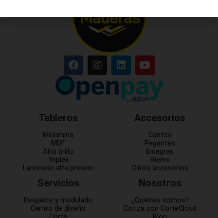
Tableros
Accesorios
Melamina
Cantos
MDF
Pegantes
Alto brillo
Bisagras
Triplex
Rieles
Laminado alta presión
Otros accesorios
Servicios
Nosotros
Despiece y modulado
¿Quienes somos?
Centro de diseño
Cotiza con CorteCloud
Corte
Blog