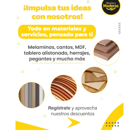
Cerradura Palanca Alcoba
Cerradura Palanca Alcoba
Hcp800-01
Chapa 800 palanca tubular para alcoba High
Quality
Marca:
Bonuit
Código:
06225
Referencia:
HCP800-01
Las imágenes mostradas son de referencia y los colores podrían variar
en físico. Los costos de envío son variables y serán asumidos por el
comprador. No incluye servicios como corte, cantos o enchape. Sólo
despachamos tableros en la zona urbana de las ciudades donde