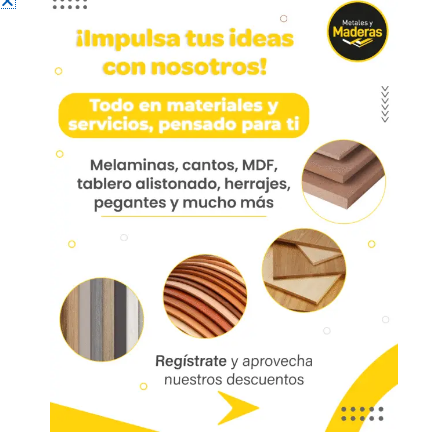
Cesta esquina universal
Cesta esquina universal 80081001B-G
Cantidad de puertas: 1
Ancho de puerta: ≥450mm
Capacidad de carga: 30kg
Espesor de puerta: ≥15mm
Ancho módulo: ≥850mm
Marca:
Código:
08026
Referencia:
40100934128
Las imágenes mostradas son de referencia y los colores podrían variar
en físico. Los costos de envío son variables y serán asumidos por el