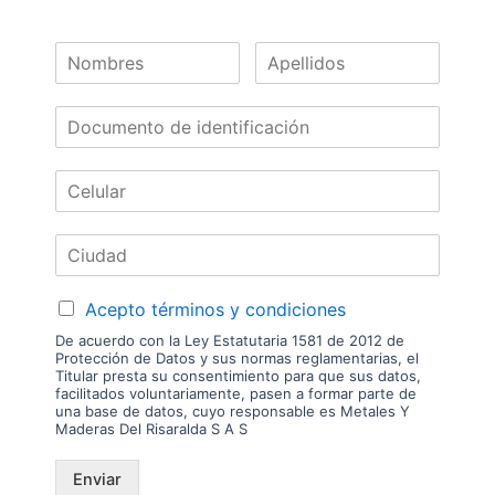
comprador. No incluye servicios como corte, cantos o enchape. Sólo
despachamos tableros en la zona urbana de las ciudades donde
tenemos sucursal. Disponibilidad de mercancía sujeta a verificación de
inventario. Precio sujeto a cambios sin previo aviso.
Nuestras
Marcas
Acepto términos y condiciones
De acuerdo con la Ley Estatutaria 1581 de 2012 de
Protección de Datos y sus normas reglamentarias, el
Titular presta su consentimiento para que sus datos,
facilitados voluntariamente, pasen a formar parte de
una base de datos, cuyo responsable es Metales Y
Maderas Del Risaralda S A S
Enviar