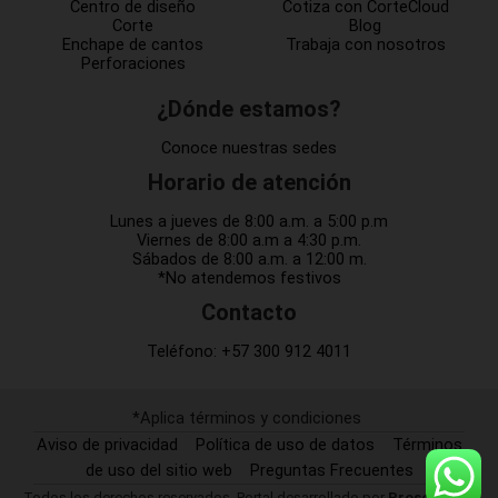
Centro de diseño
Cotiza con CorteCloud
Corte
Blog
Enchape de cantos
Trabaja con nosotros
Perforaciones
¿Dónde estamos?
Conoce nuestras sedes
Horario de atención
Lunes a jueves de 8:00 a.m. a 5:00 p.m
Viernes de 8:00 a.m a 4:30 p.m.
Sábados de 8:00 a.m. a 12:00 m.
*No atendemos festivos
Contacto
Teléfono:
+57 300 912 4011
*Aplica términos y condiciones
Aviso de privacidad
Política de uso de datos
Términos
de uso del sitio web
Preguntas Frecuentes
Todos los derechos reservados. Portal desarrollado por
Prosof SAS.