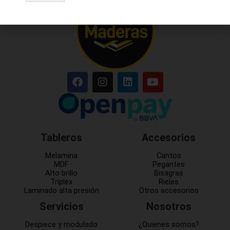
Tableros
Accesorios
Melamina
Cantos
MDF
Pegantes
Alto brillo
Bisagras
Triplex
Rieles
Laminado alta presión
Otros accesorios
Servicios
Nosotros
Despiece y modulado
¿Quienes somos?