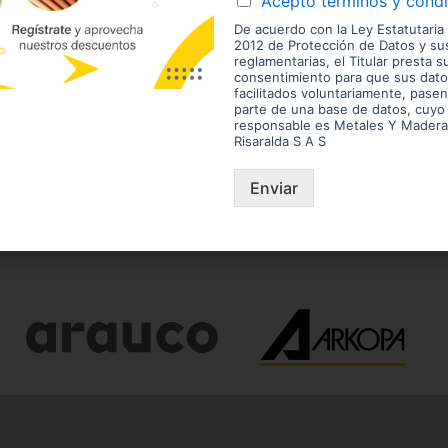
Acepto términos y cond
15- 6
De acuerdo con la Ley Estatutaria
2012 de Protección de Datos y s
reglamentarias, el Titular presta s
¿Necesitas asesoría?
¡Escríbenos!
consentimiento para que sus dato
facilitados voluntariamente, pasen
parte de una base de datos, cuyo
Las imágenes mostradas son de referencia y los colores
envío son variables y serán asumidos por el comprador. 
responsable es Metales Y Madera
enchape. Sólo despachamos tableros en la zona urbana
Risaralda S A S
Disponibilidad de mercancía sujeta a verificación de inv
aviso.
Enviar
estras Marcas