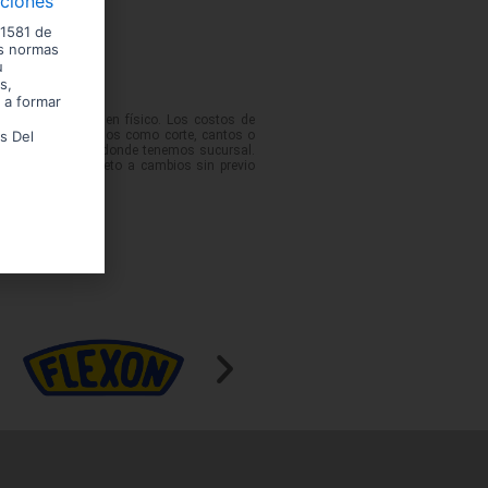
iciones
 1581 de
us normas
u
s,
 a formar
 podrían variar en físico. Los costos de
No incluye servicios como corte, cantos o
s Del
 de las ciudades donde tenemos sucursal.
entario. Precio sujeto a cambios sin previo