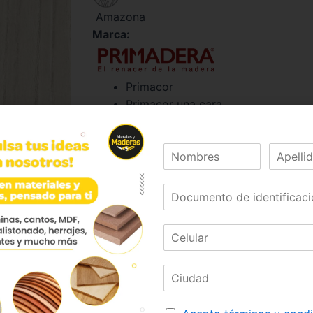
Amazona
Marca:
Primacor
Primacor una cara
Dimensiones:
183 x 244
Formato:
1.83 x 2.44m
Sustrato:
ST
RH
Calibres (mm):