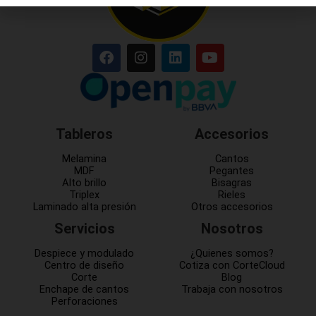
Tableros
Accesorios
Melamina
Cantos
MDF
Pegantes
Alto brillo
Bisagras
Triplex
Rieles
Laminado alta presión
Otros accesorios
Servicios
Nosotros
Despiece y modulado
¿Quienes somos?
Centro de diseño
Cotiza con CorteCloud
Corte
Blog
Enchape de cantos
Trabaja con nosotros
Perforaciones