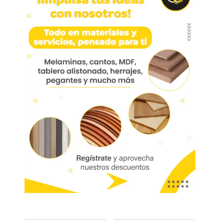
Kit Manija Frontal Metalico
Gris 600mm
Kit Manija Frontal Metalico Gris 600mm
Aplicación: Escritorios, centros de
entretenimiento, oficina.
Marca:
Bonuit
Código:
06112
Referencia:
HSC777-06
Las imágenes mostradas son de referencia y los colores podrían variar
en físico. Los costos de envío son variables y serán asumidos por el
comprador. No incluye servicios como corte, cantos o enchape. Sólo
despachamos tableros en la zona urbana de las ciudades donde
tenemos sucursal. Disponibilidad de mercancía sujeta a verificación de
inventario. Precio sujeto a cambios sin previo aviso.