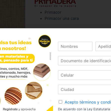
Primacor
Primacor una cara
Dimensiones:
183 x 244
Formato:
1.83 x 2.44m
Sustrato:
ST
RH
Calibres (mm):
15- 6
Acepto términos y cond
¿Necesitas asesoría?
¡Escríbenos!
De acuerdo con la Ley Estatutaria