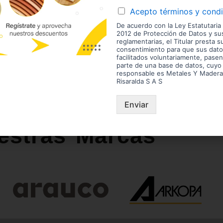
Calibres (mm):
Acepto términos y cond
Disponibles: Sobre ped
De acuerdo con la Ley Estatutaria
4.0, 5.5, 15, 18, 36 9, 12, 25,
2012 de Protección de Datos y s
reglamentarias, el Titular presta s
consentimiento para que sus dato
¿Necesitas asesoría?
¡Escríbenos!
facilitados voluntariamente, pasen
parte de una base de datos, cuyo
responsable es Metales Y Madera
Las imágenes mostradas son de referencia y los colores
Risaralda S A S
envío son variables y serán asumidos por el comprador. 
enchape. Sólo despachamos tableros en la zona urbana
Disponibilidad de mercancía sujeta a verificación de inv
Enviar
aviso.
estras Marcas