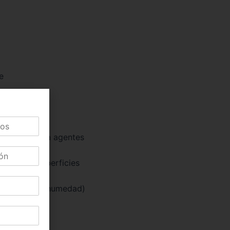
e
, a rayones, a agentes
lmente en superficies
istencia a la humedad)
as mismas