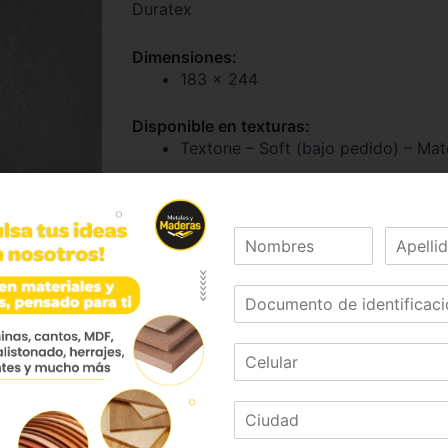
Duratex
Dimensiones:
183 x 244
Disponible en texturas:
Textone – Soft (bajo pedido) – Mat
Supercor – Unicor – Superfondo
Características:
Resistencia al desgaste, al impacto
químicos y altas temperaturas.
Se puede usar vertical y horizonta
de tráfico medio
Disponible con tecnología RH (Res
Las dos caras del tablero tienen l
características.