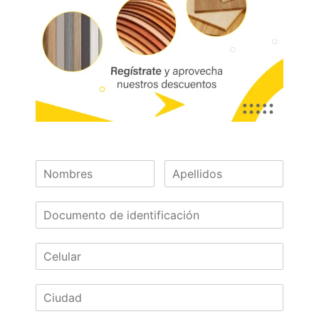
Dimensiones:
183 x 244
Formato:
1.83 x 2.44m
Sustrato:
ST
RH
Calibres (mm):
15- 6
¿Necesitas asesoría?
¡Escríbenos!
Las imágenes mostradas son de referencia y los colores podrían variar
en físico. Los costos de envío son variables y serán asumidos por el
comprador. No incluye servicios como corte, cantos o enchape. Sólo
despachamos tableros en la zona urbana de las ciudades donde
tenemos sucursal. Disponibilidad de mercancía sujeta a verificación de
inventario. Precio sujeto a cambios sin previo aviso.