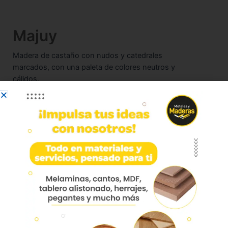
Majuy
Madera de castaño con nudos y catedrales
marcados, con una paleta de colores neutros y
cálidos.
Acabado:
Poro
Natura
Marca:
Primacor
Primacor una cara