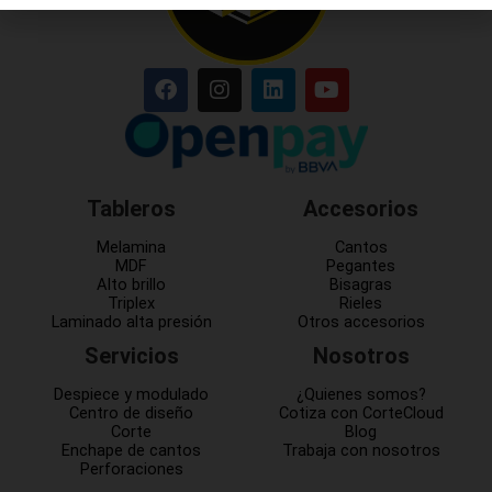
Tableros
Accesorios
Melamina
Cantos
MDF
Pegantes
Alto brillo
Bisagras
Triplex
Rieles
Laminado alta presión
Otros accesorios
Servicios
Nosotros
Despiece y modulado
¿Quienes somos?
Centro de diseño
Cotiza con CorteCloud
Corte
Blog
Enchape de cantos
Trabaja con nosotros
Perforaciones