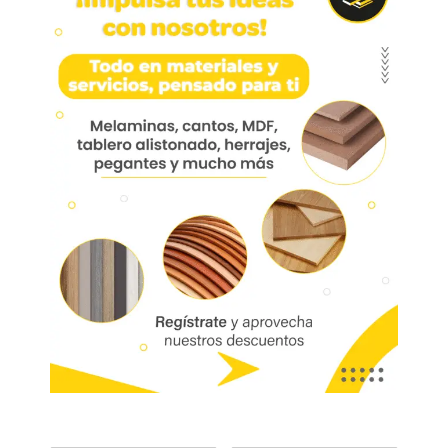
Manija 021 Cilindrica
224mm
Manija 021 Cilindrica 224mm Hma021-06
Aplicación: Escritorios, centros de
entretenimiento, oficina.
Marca:
Mobile
Código:
01700
Referencia:
HMA021-06
Las imágenes mostradas son de referencia y los colores podrían variar
en físico. Los costos de envío son variables y serán asumidos por el
comprador. No incluye servicios como corte, cantos o enchape. Sólo
despachamos tableros en la zona urbana de las ciudades donde
tenemos sucursal. Disponibilidad de mercancía sujeta a verificación de
inventario. Precio sujeto a cambios sin previo aviso.