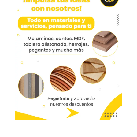
Manija 320 Aluminio
224mm
Manija 320 Aluminio 224mm Hma320-06
Aplicación: Escritorios, comedor, centros de
entretenimiento, cocina, mueble de baño, oficina.
Marca:
Bonuit
Código:
05341
Referencia:
HMA320-06
Las imágenes mostradas son de referencia y los colores podrían variar
en físico. Los costos de envío son variables y serán asumidos por el
comprador. No incluye servicios como corte, cantos o enchape. Sólo
despachamos tableros en la zona urbana de las ciudades donde
tenemos sucursal. Disponibilidad de mercancía sujeta a verificación de
inventario. Precio sujeto a cambios sin previo aviso.