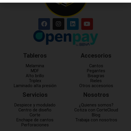
Tableros
Accesorios
Melamina
Cantos
MDF
Pegantes
Alto brillo
Bisagras
Triplex
Rieles
Laminado alta presión
Otros accesorios
Servicios
Nosotros
Despiece y modulado
¿Quienes somos?
Centro de diseño
Cotiza con CorteCloud
Corte
Blog
Enchape de cantos
Trabaja con nosotros
Perforaciones