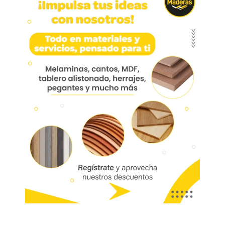
Manija 375 Aluminio
224mm
Manija 375 Aluminio 224mm Hma375-06
(desc)
Aplicación: Escritorios, comedor, centros de
entretenimiento, cocina, mueble de baño, oficina.
Marca:
Bonuit
Código:
05331
Referencia:
HMA375-06
Las imágenes mostradas son de referencia y los colores podrían variar
en físico. Los costos de envío son variables y serán asumidos por el
comprador. No incluye servicios como corte, cantos o enchape. Sólo
despachamos tableros en la zona urbana de las ciudades donde
tenemos sucursal. Disponibilidad de mercancía sujeta a verificación de
inventario. Precio sujeto a cambios sin previo aviso.