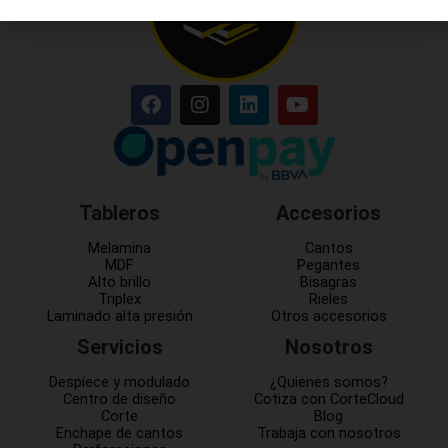
Tableros
Accesorios
Melamina
Cantos
MDF
Pegantes
Alto brillo
Bisagras
Triplex
Rieles
Laminado alta presión
Otros accesorios
Servicios
Nosotros
Despiece y modulado
¿Quienes somos?
Centro de diseño
Cotiza con CorteCloud
Corte
Blog
Enchape de cantos
Trabaja con nosotros