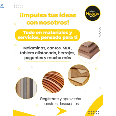
Manija 870 De Incrustar
Acero 201 106mm
Manija 870 De Incrustar Acero 201 106mm
Hma870-02
Aplicación: Escritorios, comedor, centros de
entretenimiento, cocina, mueble de baño, oficina.
MADECENTRO
Código
05364
Referencia:
HMA870-02