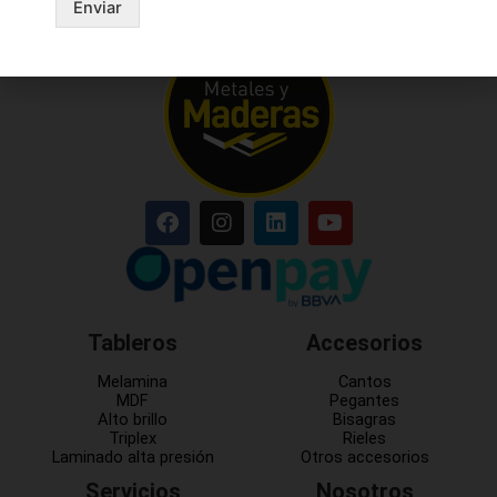
Enviar
Tableros
Accesorios
Melamina
Cantos
MDF
Pegantes
Alto brillo
Bisagras
Triplex
Rieles
Laminado alta presión
Otros accesorios
Servicios
Nosotros