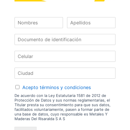
Las imágenes mostradas son de referencia y los colores podrían variar
en físico. Los costos de envío son variables y serán asumidos por el
comprador. No incluye servicios como corte, cantos o enchape. Sólo
despachamos tableros en la zona urbana de las ciudades donde
tenemos sucursal. Disponibilidad de mercancía sujeta a verificación de
inventario. Precio sujeto a cambios sin previo aviso.
Nuestras
Marcas
Acepto términos y condiciones
De acuerdo con la Ley Estatutaria 1581 de 2012 de
Protección de Datos y sus normas reglamentarias, el
Titular presta su consentimiento para que sus datos,
facilitados voluntariamente, pasen a formar parte de
una base de datos, cuyo responsable es Metales Y
Maderas Del Risaralda S A S