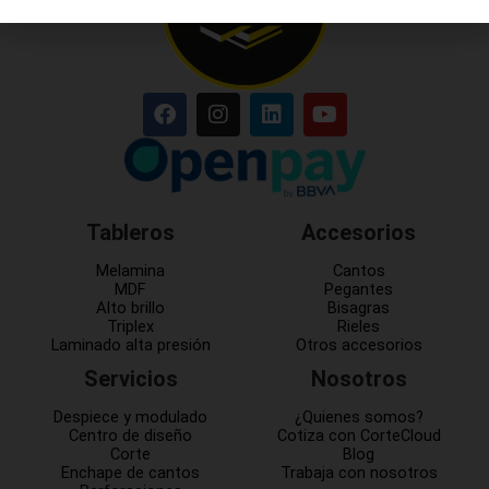
Tableros
Accesorios
Melamina
Cantos
MDF
Pegantes
Alto brillo
Bisagras
Triplex
Rieles
Laminado alta presión
Otros accesorios
Servicios
Nosotros
Despiece y modulado
¿Quienes somos?
Centro de diseño
Cotiza con CorteCloud
Corte
Blog
Enchape de cantos
Trabaja con nosotros