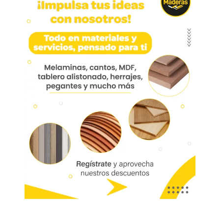
Manija 972 Acero 201 De
Incrustar 110mm
Manija 972 Acero 201 De Incrustar 110mm
Hma972-00
Aplicación: Escritorios, comedor, centros de
entretenimiento, cocina, mueble de baño, oficina.
Marca:
Mobile
Código:
05362
Referencia:
HMA972-00
Las imágenes mostradas son de referencia y los colores podrían variar
en físico. Los costos de envío son variables y serán asumidos por el
comprador. No incluye servicios como corte, cantos o enchape. Sólo
despachamos tableros en la zona urbana de las ciudades donde
tenemos sucursal. Disponibilidad de mercancía sujeta a verificación de
inventario. Precio sujeto a cambios sin previo aviso.