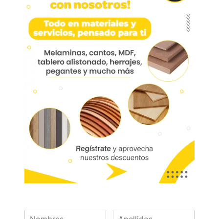
Manija A/z 327 96mm
Manija A/z 327 96mm FIMA0327
Aplicación: Escritorios, comedor, centros de
entretenimiento, cocina, mueble de baño, oficina.
Marca:
Multimarca
Código:
01914
Referencia:
FIMA0327
Las imágenes mostradas son de referencia y los colores podrían variar
en físico. Los costos de envío son variables y serán asumidos por el
comprador. No incluye servicios como corte, cantos o enchape. Sólo
despachamos tableros en la zona urbana de las ciudades donde
tenemos sucursal. Disponibilidad de mercancía sujeta a verificación de
inventario. Precio sujeto a cambios sin previo aviso.
Nuestras