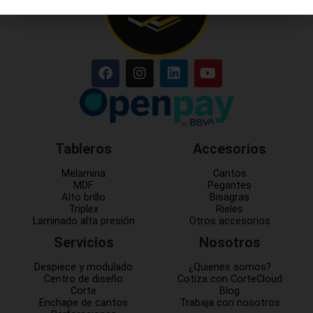
Tableros
Accesorios
Melamina
Cantos
MDF
Pegantes
Alto brillo
Bisagras
Triplex
Rieles
Laminado alta presión
Otros accesorios
Servicios
Nosotros
Despiece y modulado
¿Quienes somos?
Centro de diseño
Cotiza con CorteCloud
Corte
Blog
Enchape de cantos
Trabaja con nosotros