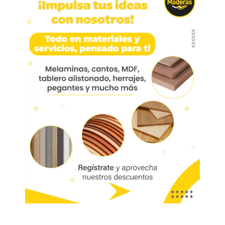
Pata 020 Escritorio Acero
Niquel Cepillado 85cm
Pata 020 Escritorio Acero Niquel Cepillado
85cm Ø60mm Con Nivelador Hpa020-85
Aplicación: Escritorios, comedor, centros de
entretenimiento, cocina, mueble de baño, oficina
Marca:
Bonuit
Código:
06069
Referencia:
HPA020-85
Las imágenes mostradas son de referencia y los colores podrían variar
en físico. Los costos de envío son variables y serán asumidos por el
comprador. No incluye servicios como corte, cantos o enchape. Sólo
despachamos tableros en la zona urbana de las ciudades donde
tenemos sucursal. Disponibilidad de mercancía sujeta a verificación de
inventario. Precio sujeto a cambios sin previo aviso.