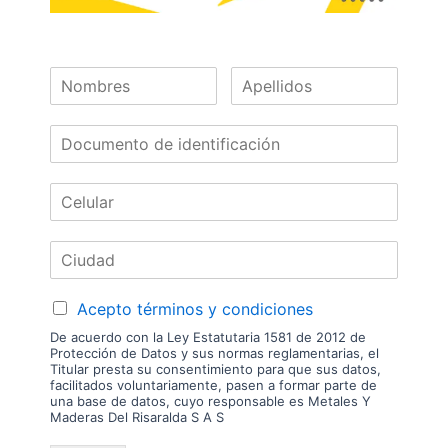
Hpa596-08
Las imágenes mostradas son de referencia y los colores podrían variar
en físico. Los costos de envío son variables y serán asumidos por el
comprador. No incluye servicios como corte, cantos o enchape. Sólo
despachamos tableros en la zona urbana de las ciudades donde
tenemos sucursal. Disponibilidad de mercancía sujeta a verificación de
inventario. Precio sujeto a cambios sin previo aviso.
Nuestras
Marcas
Acepto términos y condiciones
De acuerdo con la Ley Estatutaria 1581 de 2012 de
Protección de Datos y sus normas reglamentarias, el
Titular presta su consentimiento para que sus datos,
facilitados voluntariamente, pasen a formar parte de
una base de datos, cuyo responsable es Metales Y
Maderas Del Risaralda S A S