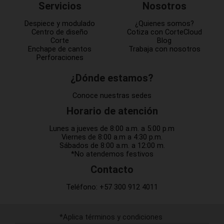
Servicios
Nosotros
Despiece y modulado
¿Quienes somos?
Centro de diseño
Cotiza con CorteCloud
Corte
Blog
Enchape de cantos
Trabaja con nosotros
Perforaciones
¿Dónde estamos?
Conoce nuestras sedes
Horario de atención
Lunes a jueves de 8:00 a.m. a 5:00 p.m
Viernes de 8:00 a.m a 4:30 p.m.
Sábados de 8:00 a.m. a 12:00 m.
*No atendemos festivos
Contacto
Teléfono:
+57 300 912 4011
*Aplica términos y condiciones