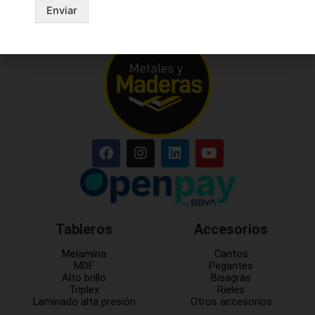
Enviar
Tableros
Accesorios
Melamina
Cantos
MDF
Pegantes
Alto brillo
Bisagras
Triplex
Rieles
Laminado alta presión
Otros accesorios