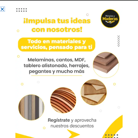
Pata 596 Acero Cromado
8cm 38×38 Mm
Pata 596 Acero Cromado 8cm 38×38 Mm Con
Nivelador Superior Hpa596-08
Aplicación: Escritorios, comedor, centros de
entretenimiento, cocina, mueble de baño, oficina
Marca:
Mobile
Código
02938
Referencia: