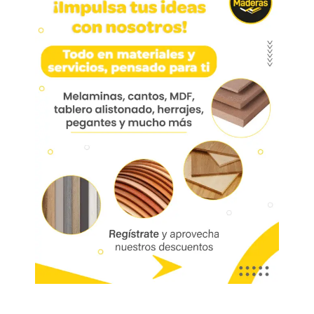
Pata 697 Acero 201 6cm
Ø50mm Con Nivelador
Pata 697 Acero 201 6cm Ø50mm Con Nivelador
Hpa697-06
Aplicación: Escritorios, comedor, centros de
entretenimiento, cocina, mueble de baño, oficina
Marca:
Mobile
Código:
04593
Referencia:
HPA697-06
Las imágenes mostradas son de referencia y los colores podrían variar
en físico. Los costos de envío son variables y serán asumidos por el
comprador. No incluye servicios como corte, cantos o enchape. Sólo
despachamos tableros en la zona urbana de las ciudades donde
tenemos sucursal. Disponibilidad de mercancía sujeta a verificación de
inventario. Precio sujeto a cambios sin previo aviso.