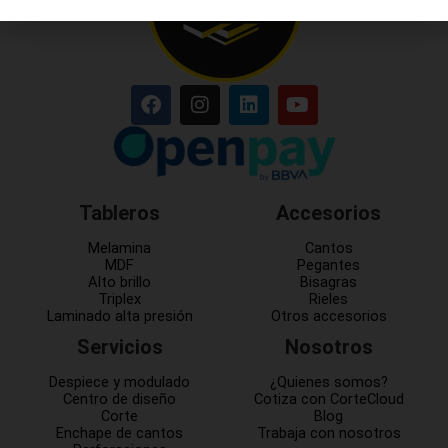
Tableros
Accesorios
Melamina
Cantos
MDF
Pegantes
Alto brillo
Bisagras
Triplex
Rieles
Laminado alta presión
Otros accesorios
Servicios
Nosotros
Despiece y modulado
¿Quienes somos?
Centro de diseño
Cotiza con CorteCloud
Corte
Blog
Enchape de cantos
Trabaja con nosotros