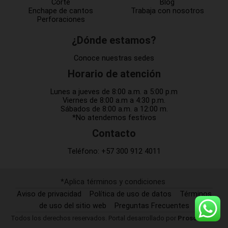
Corte
Blog
Enchape de cantos
Trabaja con nosotros
Perforaciones
¿Dónde estamos?
Conoce nuestras sedes
Horario de atención
Lunes a jueves de 8:00 a.m. a 5:00 p.m
Viernes de 8:00 a.m a 4:30 p.m.
Sábados de 8:00 a.m. a 12:00 m.
*No atendemos festivos
Contacto
Teléfono:
+57 300 912 4011
*Aplica términos y condiciones
Aviso de privacidad
Política de uso de datos
Términos
de uso del sitio web
Preguntas Frecuentes
Todos los derechos reservados. Portal desarrollado por
Prosof SAS.