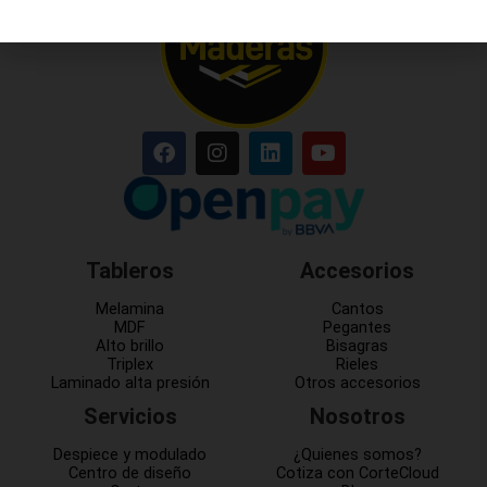
Tableros
Accesorios
Melamina
Cantos
MDF
Pegantes
Alto brillo
Bisagras
Triplex
Rieles
Laminado alta presión
Otros accesorios
Servicios
Nosotros
Despiece y modulado
¿Quienes somos?
Centro de diseño
Cotiza con CorteCloud