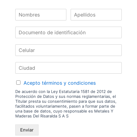
despachamos tableros en la zona urbana de las ciudades donde
tenemos sucursal. Disponibilidad de mercancía sujeta a verificación de
inventario. Precio sujeto a cambios sin previo aviso.
Nuestras
Marcas
Acepto términos y condiciones
De acuerdo con la Ley Estatutaria 1581 de 2012 de
Protección de Datos y sus normas reglamentarias, el
Titular presta su consentimiento para que sus datos,
facilitados voluntariamente, pasen a formar parte de
una base de datos, cuyo responsable es Metales Y
Maderas Del Risaralda S A S
Enviar