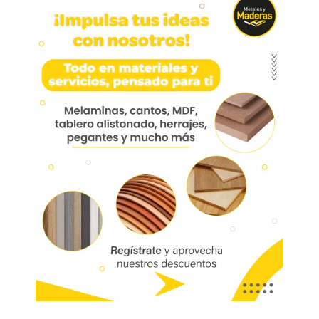
Pata 798 Acero Cromado
8cm Ø42mm Con Nivelador
Superior
Pata 798 Acero Cromado 8cm Ø42mm Con
Nivelador Superior Hpa798-08
Aplicación: Escritorios, comedor, centros de
entretenimiento, cocina, mueble de baño, oficina
Marca:
Mobile
Código:
06071
Referencia:
HPA798-08
Las imágenes mostradas son de referencia y los colores podrían variar
en físico. Los costos de envío son variables y serán asumidos por el
comprador. No incluye servicios como corte, cantos o enchape. Sólo