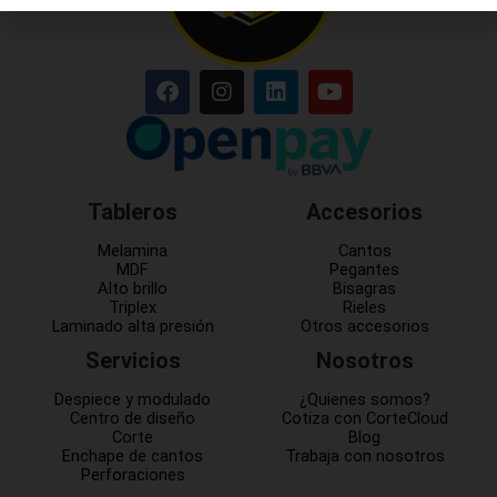
Tableros
Accesorios
Melamina
Cantos
MDF
Pegantes
Alto brillo
Bisagras
Triplex
Rieles
Laminado alta presión
Otros accesorios
Servicios
Nosotros
Despiece y modulado
¿Quienes somos?
Centro de diseño
Cotiza con CorteCloud
Corte
Blog
Enchape de cantos
Trabaja con nosotros
Perforaciones