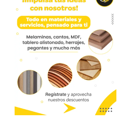
Pegante Imperial X 375 Ml
Pegante imperial 375 ml
Marca:
Código:
01281
Referencia:
0402470
Las imágenes mostradas son de referencia y los colores podrían variar
en físico. Los costos de envío son variables y serán asumidos por el
comprador. No incluye servicios como corte, cantos o enchape. Sólo
despachamos tableros en la zona urbana de las ciudades donde
tenemos sucursal. Disponibilidad de mercancía sujeta a verificación de
inventario. Precio sujeto a cambios sin previo aviso.