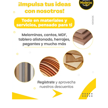
Pegante Pl-285 Practicaja
X 4.5 Gln
Pegante PL285 uso profesional – 4.5 galones
Marca:
Código:
01302
Referencia:
0404154
Las imágenes mostradas son de referencia y los colores podrían variar
en físico. Los costos de envío son variables y serán asumidos por el
comprador. No incluye servicios como corte, cantos o enchape. Sólo
despachamos tableros en la zona urbana de las ciudades donde
tenemos sucursal. Disponibilidad de mercancía sujeta a verificación de