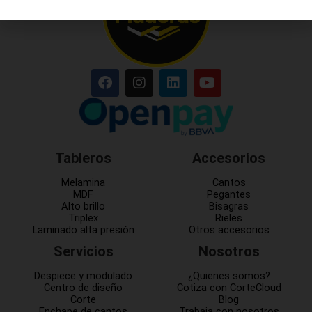
Tableros
Accesorios
Melamina
Cantos
MDF
Pegantes
Alto brillo
Bisagras
Triplex
Rieles
Laminado alta presión
Otros accesorios
Servicios
Nosotros
Despiece y modulado
¿Quienes somos?
Centro de diseño
Cotiza con CorteCloud
Corte
Blog
Enchape de cantos
Trabaja con nosotros