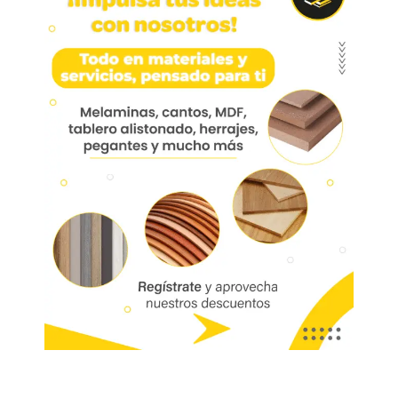
Pegante Pl-285 X 2000 Ml
Pegante PL285 uso profesional – 2000 ml
Marca:
Código:
01284
Referencia:
0404149
Las imágenes mostradas son de referencia y los colores podrían variar
en físico. Los costos de envío son variables y serán asumidos por el
comprador. No incluye servicios como corte, cantos o enchape. Sólo
despachamos tableros en la zona urbana de las ciudades donde
tenemos sucursal. Disponibilidad de mercancía sujeta a verificación de
inventario. Precio sujeto a cambios sin previo aviso.