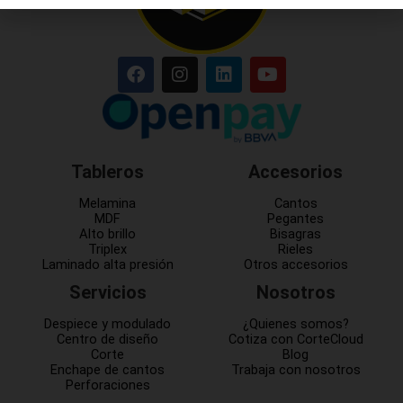
Tableros
Accesorios
Melamina
Cantos
MDF
Pegantes
Alto brillo
Bisagras
Triplex
Rieles
Laminado alta presión
Otros accesorios
Servicios
Nosotros
Despiece y modulado
¿Quienes somos?
Centro de diseño
Cotiza con CorteCloud
Corte
Blog
Enchape de cantos
Trabaja con nosotros
Perforaciones