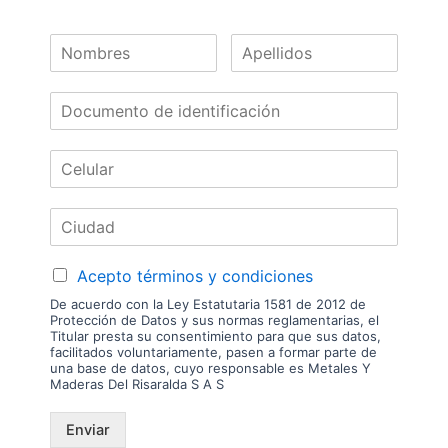
despachamos tableros en la zona urbana de las ciudades donde
tenemos sucursal. Disponibilidad de mercancía sujeta a verificación de
inventario. Precio sujeto a cambios sin previo aviso.
Nuestras
Marcas
Acepto términos y condiciones
De acuerdo con la Ley Estatutaria 1581 de 2012 de
Protección de Datos y sus normas reglamentarias, el
Titular presta su consentimiento para que sus datos,
facilitados voluntariamente, pasen a formar parte de
una base de datos, cuyo responsable es Metales Y
Maderas Del Risaralda S A S
Enviar