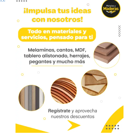
Perfil Manija C 15mm No
Ranurar X 3m
Perfil Manija C 15mm No Ranurar X 3m Peralm41
Aplicación: Cocinas, muebles de baño, escritorios
y centro de entretenimiento.
Bonuit
01885
Referencia:
PERALM41
Las imágenes mostradas son de referencia y los colores podrían variar
en físico. Los costos de envío son variables y serán asumidos por el
comprador. No incluye servicios como corte, cantos o enchape. Sólo