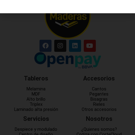
Tableros
Accesorios
Melamina
Cantos
MDF
Pegantes
Alto brillo
Bisagras
Triplex
Rieles
Laminado alta presión
Otros accesorios
Servicios
Nosotros
Despiece y modulado
¿Quienes somos?
Centro de diseño
Cotiza con CorteCloud