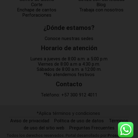
Corte
Blog
Enchape de cantos
Trabaja con nosotros
Perforaciones
¿Dónde estamos?
Conoce nuestras sedes
Horario de atención
Lunes a jueves de 8:00 a.m. a 5:00 p.m
Viernes de 8:00 a.m a 4:30 p.m.
Sábados de 8:00 a.m. a 12:00 m.
*No atendemos festivos
Contacto
Teléfono:
+57 300 912 4011
*Aplica términos y condiciones
Aviso de privacidad
Política de uso de datos
Términos
de uso del sitio web
Preguntas Frecuentes
Todos los derechos reservados. Portal desarrollado por
Prosof SAS.