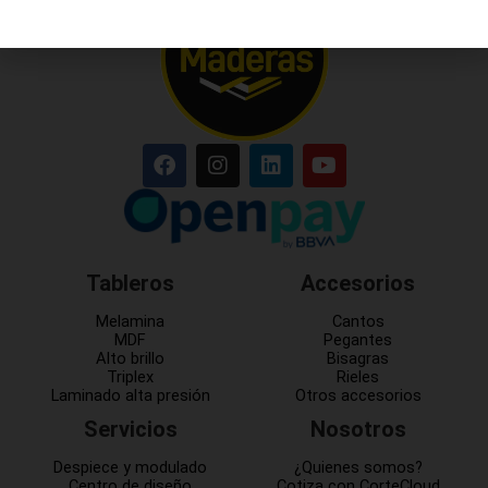
Tableros
Accesorios
Melamina
Cantos
MDF
Pegantes
Alto brillo
Bisagras
Triplex
Rieles
Laminado alta presión
Otros accesorios
Servicios
Nosotros
Despiece y modulado
¿Quienes somos?
Centro de diseño
Cotiza con CorteCloud