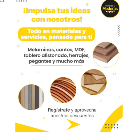
Perfil Manija C 15mm
Ranurar X 3m
Perfil Manija C 15mm Ranurar X 3m Peralm09
Aplicación: Cocinas, muebles de baño, escritorios
y centro de entretenimiento.
Mobile
01691
Referencia:
PERALM09
Las imágenes mostradas son de referencia y los colores podrían variar
en físico. Los costos de envío son variables y serán asumidos por el
comprador. No incluye servicios como corte, cantos o enchape. Sólo