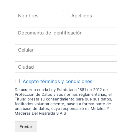
despachamos tableros en la zona urbana de las ciudades donde
tenemos sucursal. Disponibilidad de mercancía sujeta a verificación de
inventario. Precio sujeto a cambios sin previo aviso.
Nuestras
Marcas
Acepto términos y condiciones
De acuerdo con la Ley Estatutaria 1581 de 2012 de
Protección de Datos y sus normas reglamentarias, el
Titular presta su consentimiento para que sus datos,
facilitados voluntariamente, pasen a formar parte de
una base de datos, cuyo responsable es Metales Y
Maderas Del Risaralda S A S
Enviar