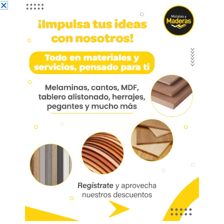
Perfil Manija Graf 18mm
Sobreponer 3mt
Perfil Manija Graf 18mm Sobreponer 3mt
26PERALM
Aplicación: Cocinas, muebles de baño, escritorios
y centro de entretenimiento.
Mobile
01766
Referencia:
26PERALM
Las imágenes mostradas son de referencia y los colores podrían variar