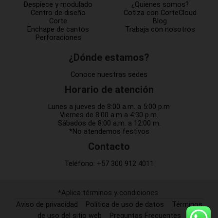
Despiece y modulado
¿Quienes somos?
Centro de diseño
Cotiza con CorteCloud
Corte
Blog
Enchape de cantos
Trabaja con nosotros
Perforaciones
¿Dónde estamos?
Conoce nuestras sedes
Horario de atención
Lunes a jueves de 8:00 a.m. a 5:00 p.m
Viernes de 8:00 a.m a 4:30 p.m.
Sábados de 8:00 a.m. a 12:00 m.
*No atendemos festivos
Contacto
Teléfono:
+57 300 912 4011
*Aplica términos y condiciones
Aviso de privacidad
Política de uso de datos
Términos
de uso del sitio web
Preguntas Frecuentes