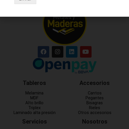
Tableros
Accesorios
Melamina
Cantos
MDF
Pegantes
Alto brillo
Bisagras
Triplex
Rieles
Laminado alta presión
Otros accesorios
Servicios
Nosotros