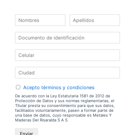
en físico. Los costos de envío son variables y serán asumidos por el
comprador. No incluye servicios como corte, cantos o enchape. Sólo
despachamos tableros en la zona urbana de las ciudades donde
tenemos sucursal. Disponibilidad de mercancía sujeta a verificación de
inventario. Precio sujeto a cambios sin previo aviso.
Nuestras
Marcas
Acepto términos y condiciones
De acuerdo con la Ley Estatutaria 1581 de 2012 de
Protección de Datos y sus normas reglamentarias, el
Titular presta su consentimiento para que sus datos,
facilitados voluntariamente, pasen a formar parte de
una base de datos, cuyo responsable es Metales Y
Maderas Del Risaralda S A S
Enviar