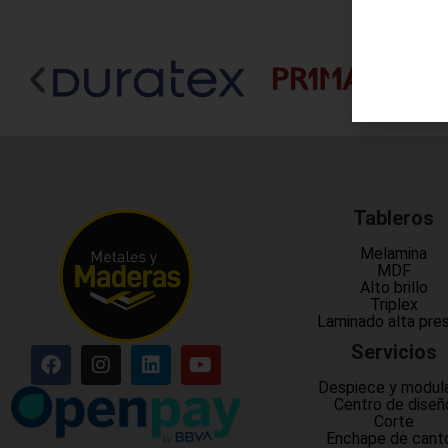
Tableros
Melamina
MDF
Alto brillo
Triplex
Laminado alta pre
Servicios
Despiece y modul
Centro de diseñ
Corte
Enchape de cant