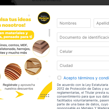
Mobile
08427
Referencia:
PERALM83BPN
Las imágenes mostradas son de referencia y los colores
envío son variables y serán asumidos por el comprador. 
enchape. Sólo despachamos tableros en la zona urbana
Disponibilidad de mercancía sujeta a verificación de inv
aviso.
Acepto términos y cond
De acuerdo con la Ley Estatutaria
2012 de Protección de Datos y s
reglamentarias, el Titular presta s
consentimiento para que sus dato
estras Marcas
facilitados voluntariamente, pasen
parte de una base de datos, cuyo
responsable es Metales Y Madera