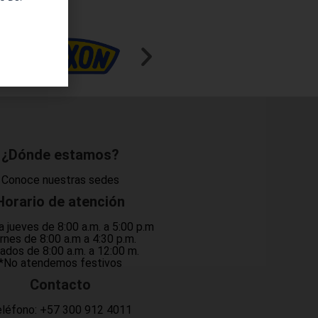
¿Dónde estamos?
Conoce nuestras sedes
Horario de atención
a jueves de 8:00 a.m. a 5:00 p.m
rnes de 8:00 a.m a 4:30 p.m.
ados de 8:00 a.m. a 12:00 m.
*No atendemos festivos
Contacto
léfono:
+57 300 912 4011