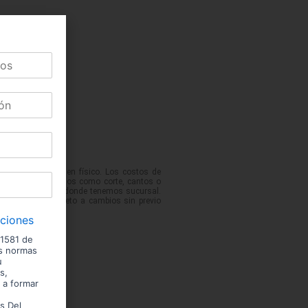
 podrían variar en físico. Los costos de
No incluye servicios como corte, cantos o
 de las ciudades donde tenemos sucursal.
entario. Precio sujeto a cambios sin previo
iciones
 1581 de
us normas
u
s,
 a formar
s Del