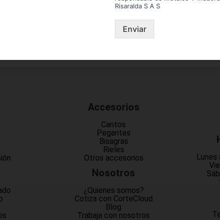
Risaralda S A S
Enviar
Accesorios
Cantos
Pegantes
Bisagras
Rieles
Lunes 
sión
Otros accesorios
Vie
Nosotros
Sáb
ado
¿Quienes somos?
o
Cotiza con CorteCloud
Blog
Te
os
Trabaja con nosotros