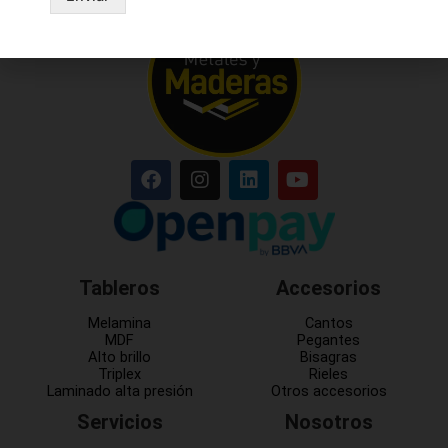
Tableros
Accesorios
Melamina
Cantos
MDF
Pegantes
Alto brillo
Bisagras
Triplex
Rieles
Laminado alta presión
Otros accesorios
Servicios
Nosotros