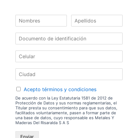
en físico. Los costos de envío son variables y serán asumidos por el
comprador. No incluye servicios como corte, cantos o enchape. Sólo
despachamos tableros en la zona urbana de las ciudades donde
tenemos sucursal. Disponibilidad de mercancía sujeta a verificación de
inventario. Precio sujeto a cambios sin previo aviso.
Nuestras
Marcas
Acepto términos y condiciones
De acuerdo con la Ley Estatutaria 1581 de 2012 de
Protección de Datos y sus normas reglamentarias, el
Titular presta su consentimiento para que sus datos,
facilitados voluntariamente, pasen a formar parte de
una base de datos, cuyo responsable es Metales Y
Maderas Del Risaralda S A S
Enviar