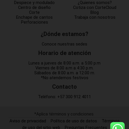
Despiece y modulado
¿Quienes somos?
Centro de diseño
Cotiza con CorteCloud
Corte
Blog
Enchape de cantos
Trabaja con nosotros
Perforaciones
¿Dónde estamos?
Conoce nuestras sedes
Horario de atención
Lunes a jueves de 8:00 a.m. a 5:00 p.m
Viernes de 8:00 a.m a 4:30 p.m.
Sábados de 8:00 a.m. a 12:00 m.
*No atendemos festivos
Contacto
Teléfono:
+57 300 912 4011
*Aplica términos y condiciones
Aviso de privacidad
Política de uso de datos
Términos
de uso del sitio web
Preguntas Frecuentes