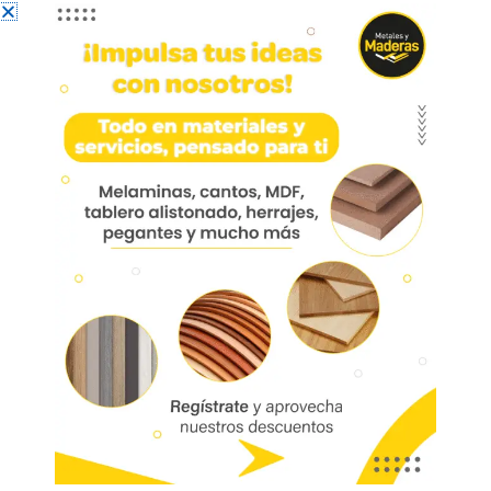
Perfil Manija Z Para Tablero
15mm X 3m Negro
Perfil Manija Z Para Tablero 15mm X 3m Negro
Peralm108pn
Aplicación: Cocinas, muebles de baño, escritorios
y centro de entretenimiento.
Bonuit
01883
Referencia:
PERALM108PN
Las imágenes mostradas son de referencia y los colores podrían variar