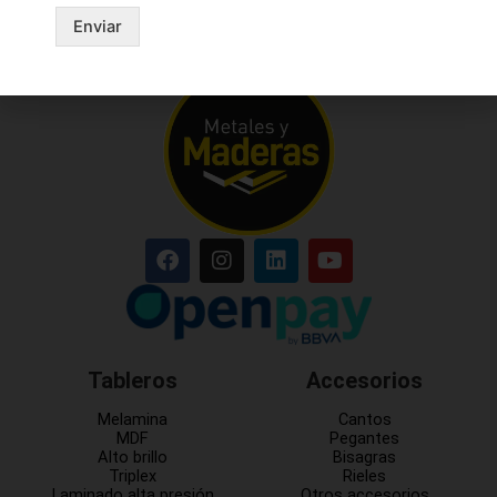
Enviar
Tableros
Accesorios
Melamina
Cantos
MDF
Pegantes
Alto brillo
Bisagras
Triplex
Rieles
Laminado alta presión
Otros accesorios