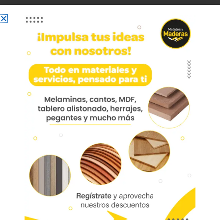
Riel Ca-4585 U-28 Alum X
2mts 10100628020
Riel de aluminio anodizado para puertas de
placard de hasta 30kg.
Ideal para proyectos de carpintería o
construcción.
Ideal para proyectos de carpintería y
construcción.
Marca:
Código:
01392
Referencia: