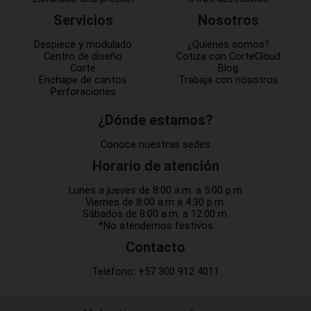
Servicios
Nosotros
Despiece y modulado
¿Quienes somos?
Centro de diseño
Cotiza con CorteCloud
Corte
Blog
Enchape de cantos
Trabaja con nosotros
Perforaciones
¿Dónde estamos?
Conoce nuestras sedes
Horario de atención
Lunes a jueves de 8:00 a.m. a 5:00 p.m
Viernes de 8:00 a.m a 4:30 p.m.
Sábados de 8:00 a.m. a 12:00 m.
*No atendemos festivos
Contacto
Teléfono:
+57 300 912 4011