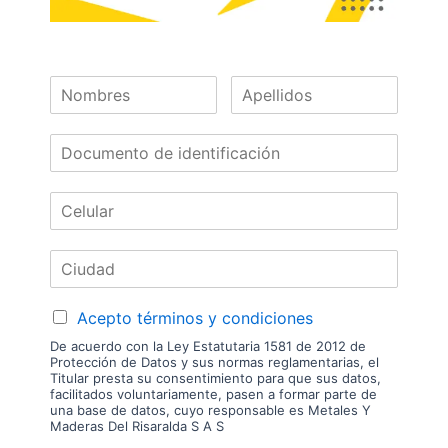
10100628020
Las imágenes mostradas son de referencia y los colores podrían variar
en físico. Los costos de envío son variables y serán asumidos por el
comprador. No incluye servicios como corte, cantos o enchape. Sólo
despachamos tableros en la zona urbana de las ciudades donde
tenemos sucursal. Disponibilidad de mercancía sujeta a verificación de
inventario. Precio sujeto a cambios sin previo aviso.
Nuestras
Marcas
Acepto términos y condiciones
De acuerdo con la Ley Estatutaria 1581 de 2012 de
Protección de Datos y sus normas reglamentarias, el
Titular presta su consentimiento para que sus datos,
facilitados voluntariamente, pasen a formar parte de
una base de datos, cuyo responsable es Metales Y
Maderas Del Risaralda S A S