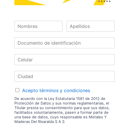
HRE551-30
Las imágenes mostradas son de referencia y los colores podrían variar
en físico. Los costos de envío son variables y serán asumidos por el
comprador. No incluye servicios como corte, cantos o enchape. Sólo
despachamos tableros en la zona urbana de las ciudades donde
tenemos sucursal. Disponibilidad de mercancía sujeta a verificación de
inventario. Precio sujeto a cambios sin previo aviso.
Nuestras
Marcas
Acepto términos y condiciones
De acuerdo con la Ley Estatutaria 1581 de 2012 de
Protección de Datos y sus normas reglamentarias, el
Titular presta su consentimiento para que sus datos,
facilitados voluntariamente, pasen a formar parte de
una base de datos, cuyo responsable es Metales Y
Maderas Del Risaralda S A S