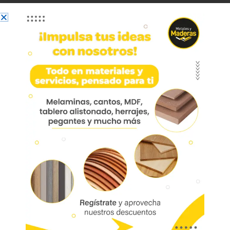
Riel Ext Total Cierre Lento
Eco 551 Acer Galv-zinc
H45 L300 Hre551-30
Riel cierre lento eco – extensión total
450 mm acero zincado
Deslizamiento suave y silencioso
Resiste más de 15.000 ciclos con una
carga de 20kg
Marca:
Mobile
Código:
05611
Referencia: