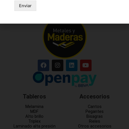
Enviar
Tableros
Accesorios
Melamina
Cantos
MDF
Pegantes
Alto brillo
Bisagras
Triplex
Rieles
Laminado alta presión
Otros accesorios