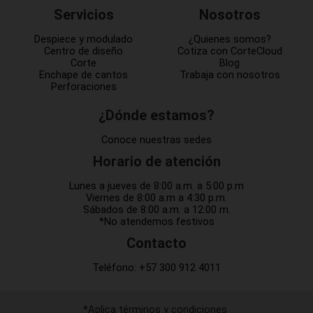
Servicios
Nosotros
Despiece y modulado
¿Quienes somos?
Centro de diseño
Cotiza con CorteCloud
Corte
Blog
Enchape de cantos
Trabaja con nosotros
Perforaciones
¿Dónde estamos?
Conoce nuestras sedes
Horario de atención
Lunes a jueves de 8:00 a.m. a 5:00 p.m
Viernes de 8:00 a.m a 4:30 p.m.
Sábados de 8:00 a.m. a 12:00 m.
*No atendemos festivos
Contacto
Teléfono:
+57 300 912 4011
*Aplica términos y condiciones