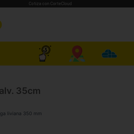
Cotiza con CorteCloud
Galv. 35cm
rga liviana 350 mm