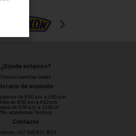
¿Dónde estamos?
Conoce nuestras sedes
Horario de atención
a jueves de 8:00 a.m. a 5:00 p.m
rnes de 8:00 a.m a 4:30 p.m.
ados de 8:00 a.m. a 12:00 m.
*No atendemos festivos
Contacto
léfono:
+57 300 912 4011