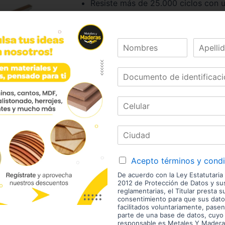
Resiste más de 25.000 ciclos con 
Marca:
Mobile
Código
01568
Referencia:
HRE220-35
Las imágenes mostradas son de referencia y los colores
envío son variables y serán asumidos por el comprador. 
enchape. Sólo despachamos tableros en la zona urbana
Disponibilidad de mercancía sujeta a verificación de inv
aviso.
Acepto términos y cond
De acuerdo con la Ley Estatutaria
2012 de Protección de Datos y s
reglamentarias, el Titular presta s
consentimiento para que sus dato
estras Marcas
facilitados voluntariamente, pasen
parte de una base de datos, cuyo
responsable es Metales Y Madera