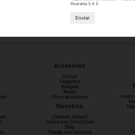
Risaralda S A S
Enviar
Accesorios
Cantos
Pegantes
Bisagras
Rieles
Lunes 
sión
Otros accesorios
Vie
Nosotros
Sáb
ado
¿Quienes somos?
o
Cotiza con CorteCloud
Blog
Te
os
Trabaja con nosotros