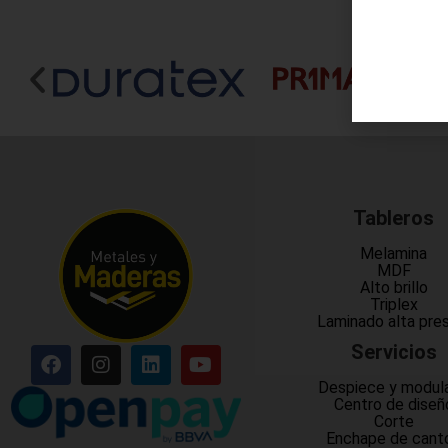
Tableros
Melamina
MDF
Alto brillo
Triplex
Laminado alta pre
Servicios
Despiece y modul
Centro de diseñ
Corte
Enchape de cant