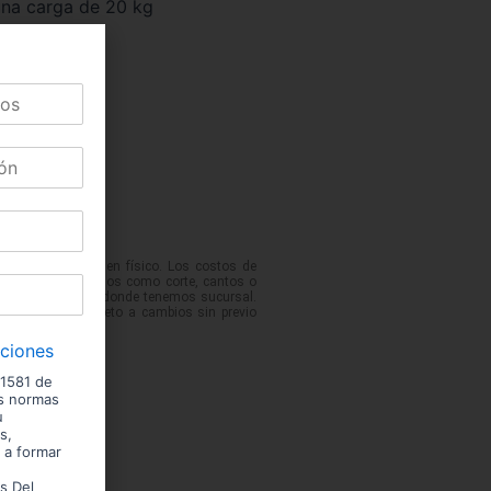
una carga de 20 kg
 podrían variar en físico. Los costos de
No incluye servicios como corte, cantos o
 de las ciudades donde tenemos sucursal.
entario. Precio sujeto a cambios sin previo
iciones
 1581 de
us normas
u
s,
 a formar
s Del