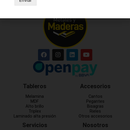
Enviar
Tableros
Accesorios
Melamina
Cantos
MDF
Pegantes
Alto brillo
Bisagras
Triplex
Rieles
Laminado alta presión
Otros accesorios
Servicios
Nosotros