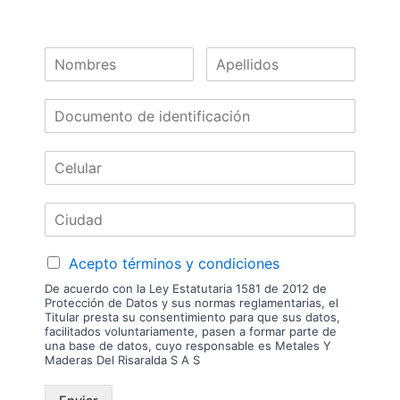
Las imágenes mostradas son de referencia y los colores podrían variar
en físico. Los costos de envío son variables y serán asumidos por el
comprador. No incluye servicios como corte, cantos o enchape. Sólo
despachamos tableros en la zona urbana de las ciudades donde
tenemos sucursal. Disponibilidad de mercancía sujeta a verificación de
inventario. Precio sujeto a cambios sin previo aviso.
Nuestras
Marcas
Acepto términos y condiciones
De acuerdo con la Ley Estatutaria 1581 de 2012 de
Protección de Datos y sus normas reglamentarias, el
Titular presta su consentimiento para que sus datos,
facilitados voluntariamente, pasen a formar parte de
una base de datos, cuyo responsable es Metales Y
Maderas Del Risaralda S A S