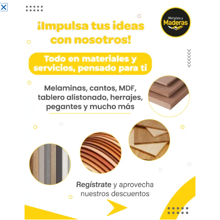
Riel Full Ext. Liviano Galv.
50cm Hre220-50
HRE220-50 Riel extensión total carga
liviana 500 mm acero zincado
Deslizamiento suave y silencioso
Resiste más de 25.000 ciclos con una
carga de 20 kg
Marca:
Mobile
Código:
01571
Referencia:
HRE220-50