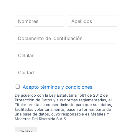
Las imágenes mostradas son de referencia y los colores podrían variar
en físico. Los costos de envío son variables y serán asumidos por el
comprador. No incluye servicios como corte, cantos o enchape. Sólo
despachamos tableros en la zona urbana de las ciudades donde
tenemos sucursal. Disponibilidad de mercancía sujeta a verificación de
inventario. Precio sujeto a cambios sin previo aviso.
Nuestras
Marcas
Acepto términos y condiciones
De acuerdo con la Ley Estatutaria 1581 de 2012 de
Protección de Datos y sus normas reglamentarias, el
Titular presta su consentimiento para que sus datos,
facilitados voluntariamente, pasen a formar parte de
una base de datos, cuyo responsable es Metales Y
Maderas Del Risaralda S A S