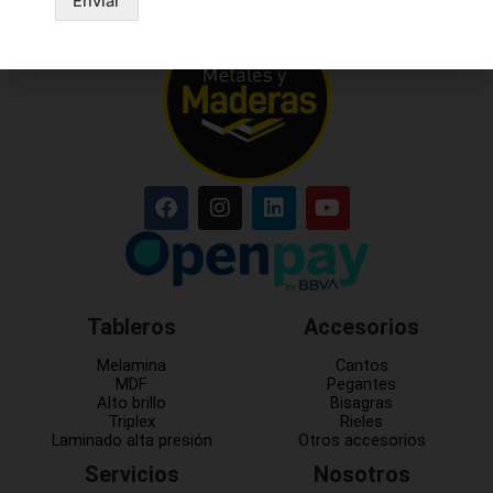
Enviar
Tableros
Accesorios
Melamina
Cantos
MDF
Pegantes
Alto brillo
Bisagras
Triplex
Rieles
Laminado alta presión
Otros accesorios
Servicios
Nosotros