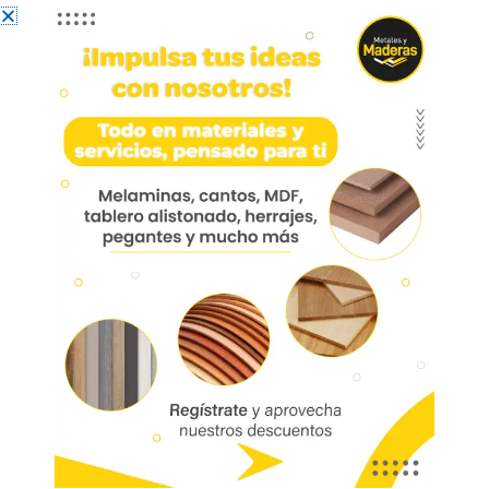
Riel Full Ext. Mediano Galv.
30cm Hre126-30
HRE126-30 Riel extensión total carga
media 300 mm acero zincado
Deslizamiento suave y silencioso
Resiste más de 25.000 ciclos con una
carga de 38 kg
Marca:
Mobile
Código:
01506
Referencia:
HRE126-30