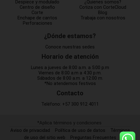
Despiece y modulado
¿Quienes somos?
Centro de diseño
Cotiza con CorteCloud
Corte
Blog
Enchape de cantos
Trabaja con nosotros
Perforaciones
¿Dónde estamos?
Conoce nuestras sedes
Horario de atención
Lunes a jueves de 8:00 a.m. a 5:00 p.m
Viernes de 8:00 a.m a 4:30 p.m.
Sábados de 8:00 a.m. a 12:00 m.
*No atendemos festivos
Contacto
Teléfono:
+57 300 912 4011
*Aplica términos y condiciones
Aviso de privacidad
Política de uso de datos
Términos
de uso del sitio web
Preguntas Frecuentes