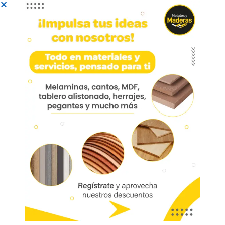
Riel Full Ext. Pesado Galv.
40cm Hre320-40
HRE320-40 Riel extensión total carga
pesada 400 mm acero
Deslizamiento suave y silencioso
Resiste más de 45.000 ciclos con una
carga de 45kg
Marca:
Bonuit
Código:
05779
Referencia:
HRE320-40
Las imágenes mostradas son de referencia y los colores podrían variar