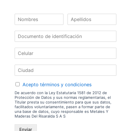
en físico. Los costos de envío son variables y serán asumidos por el
comprador. No incluye servicios como corte, cantos o enchape. Sólo
despachamos tableros en la zona urbana de las ciudades donde
tenemos sucursal. Disponibilidad de mercancía sujeta a verificación de
inventario. Precio sujeto a cambios sin previo aviso.
Nuestras
Marcas
Acepto términos y condiciones
De acuerdo con la Ley Estatutaria 1581 de 2012 de
Protección de Datos y sus normas reglamentarias, el
Titular presta su consentimiento para que sus datos,
facilitados voluntariamente, pasen a formar parte de
una base de datos, cuyo responsable es Metales Y
Maderas Del Risaralda S A S
Enviar