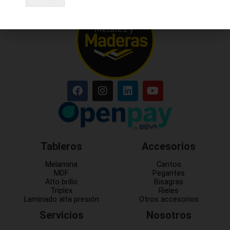
Tableros
Accesorios
Melamina
Cantos
MDF
Pegantes
Alto brillo
Bisagras
Triplex
Rieles
Laminado alta presión
Otros accesorios
Servicios
Nosotros