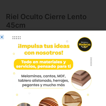
Riel Oculto Cierre Lento
45cm
Riel Oculto Cierre Lento 45cm 4010036045
Corredera de cajón con extracción total y fácil
montaje gracias a su sistema clip. Instalación
basal donde el mecanismo completo queda
oculto por debajo del cajón. Posee cierre suave y
su deslizamiento opera en base a rodillos.
Soporta hasta 30 kg por cajón.
Herraje que queda totalmente oculto
debajo del cajón.
Corredera con deslizamiento sincronizado
que evita el movimiento lateral.
Clips de empotre que permiten el rápido
montaje y desmontaje del cajón.
Regulación tridimecional del frente del