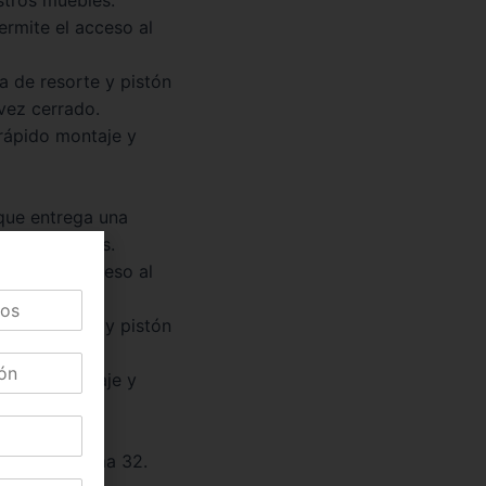
ermite el acceso al
a de resorte y pistón
 vez cerrado.
rápido montaje y
 que entrega una
stros muebles.
ermite el acceso al
a de resorte y pistón
 vez cerrado.
rápido montaje y
le con sistema 32.