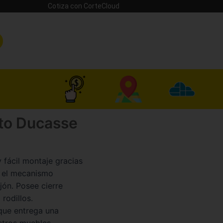
Cotiza con CorteCloud
nto Ducasse
 fácil montaje gracias
e el mecanismo
ón. Posee cierre
rodillos.
 que entrega una
stros muebles.