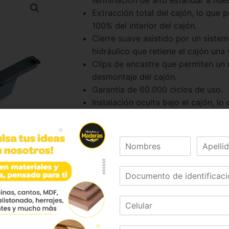
Extracción total del cajón, lo que p
100% del interior del cajón.
Cierre suave asistido por un sistem
hidráulico que retiene el cajón una
Clips de encastre que permiten un 
desmontaje del cajón.
Garantía de 60.000 ciclos de uso.
Instalación oculta bajo el cajón, lo
terminación de alto estandar a nue
Extracción total del cajón, lo que p
100% del interior del cajón.
Cierre suave asistido por un sistem
hidráulico que retiene el cajón una
Clips de encastre que permiten un 
desmontaje del cajón.
Garantía de 60.000 ciclos de uso.
Telescópica desarrollada compatib