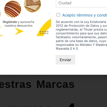
Marca:
Acepto términos y cond
De acuerdo con la Ley Estatutaria
2012 de Protección de Datos y s
Código:
reglamentarias, el Titular presta s
consentimiento para que sus dato
02744
facilitados voluntariamente, pasen
parte de una base de datos, cuyo
Referencia:
responsable es Metales Y Madera
4010036030
Risaralda S A S
Las imágenes mostradas son de referencia y los colores
Enviar
envío son variables y serán asumidos por el comprador. 
enchape. Sólo despachamos tableros en la zona urbana
Disponibilidad de mercancía sujeta a verificación de inv
aviso.
estras Marcas