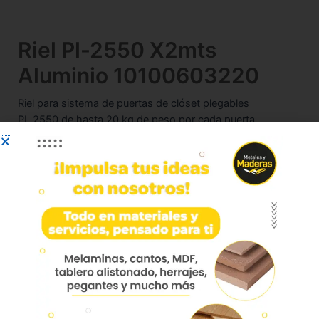
Riel Pl-2550 X2mts
Aluminio 10100603220
Riel para sistema de puertas de clóset plegables
PL 2550 de hasta 20 kg de peso por cada puerta.
Riel de aluminio simple que en combinación
con el sistema plegables PL 2550, entrega
un desplazamiento suave y silencioso a su
clóset.
Este riel tiene la característica de quedar
oculto al cerrar las puertas de su closet
plegable.
Riel con terminación anodizado mate, que
mejora su resistencia a la corrosión.
Riel de aluminio simple que en combinación
con el sistema plegables PL 2550, entrega
un desplazamiento suave y silencioso a su