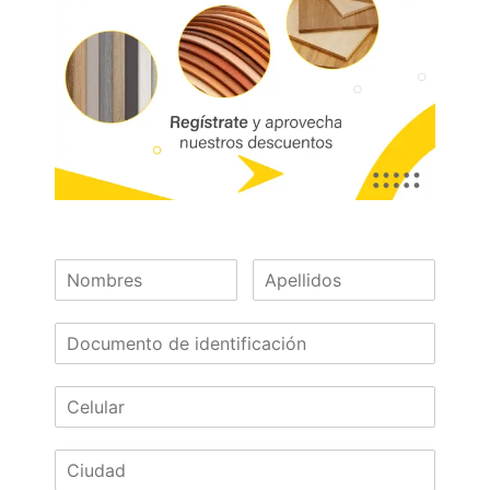
clóset.
Este riel tiene la característica de quedar
oculto al cerrar las puertas de su closet
plegable.
Riel con terminación anodizado mate, que
mejora su resistencia a la corrosión.
Marca:
Código:
01411
Referencia:
10100603220
Las imágenes mostradas son de referencia y los colores podrían variar
en físico. Los costos de envío son variables y serán asumidos por el
comprador. No incluye servicios como corte, cantos o enchape. Sólo
despachamos tableros en la zona urbana de las ciudades donde
tenemos sucursal. Disponibilidad de mercancía sujeta a verificación de
inventario. Precio sujeto a cambios sin previo aviso.