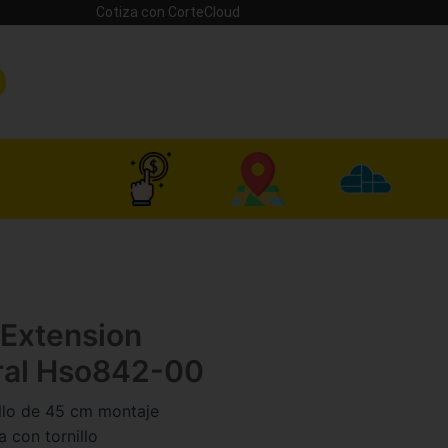
Cotiza con CorteCloud
 Extension
eral Hso842-00
illo de 45 cm montaje
a con tornillo