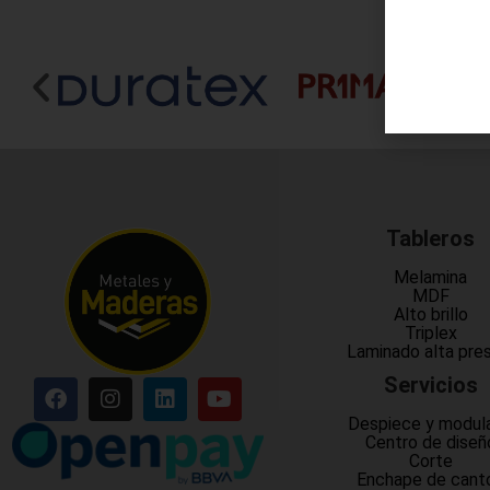
Tableros
Melamina
MDF
Alto brillo
Triplex
Laminado alta pre
Servicios
Despiece y modul
Centro de diseñ
Corte
Enchape de cant