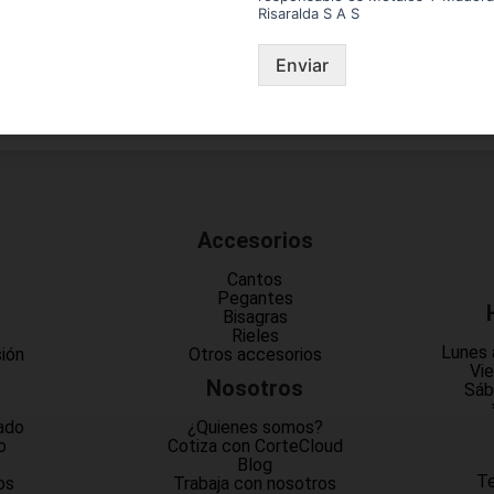
Risaralda S A S
Enviar
Accesorios
Cantos
Pegantes
Bisagras
Rieles
Lunes 
sión
Otros accesorios
Vie
Nosotros
Sáb
ado
¿Quienes somos?
o
Cotiza con CorteCloud
Blog
Te
os
Trabaja con nosotros