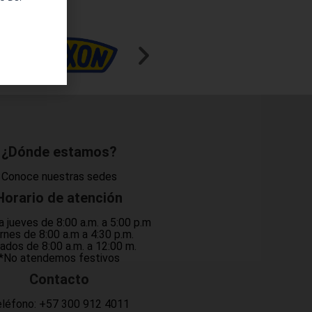
¿Dónde estamos?
Conoce nuestras sedes
Horario de atención
a jueves de 8:00 a.m. a 5:00 p.m
rnes de 8:00 a.m a 4:30 p.m.
ados de 8:00 a.m. a 12:00 m.
*No atendemos festivos
Contacto
léfono:
+57 300 912 4011