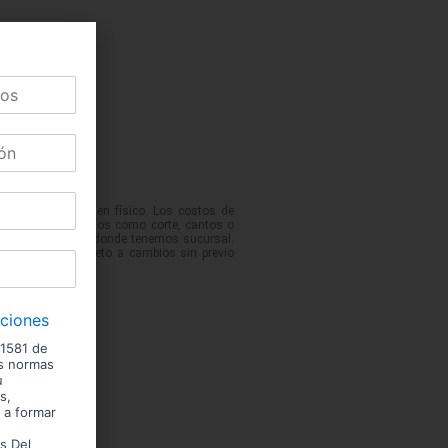
 podrían variar en físico. Los costos de
No incluye servicios como corte, cantos o
 de las ciudades donde tenemos sucursal.
entario. Precio sujeto a cambios sin previo
iciones
 1581 de
us normas
u
s,
 a formar
s Del