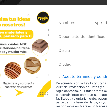
Marca:
Bonuit
Código:
05547
Referencia:
HSO842-00
Las imágenes mostradas son de referencia y los colores
envío son variables y serán asumidos por el comprador. 
enchape. Sólo despachamos tableros en la zona urbana
Disponibilidad de mercancía sujeta a verificación de inv
aviso.
Acepto términos y cond
De acuerdo con la Ley Estatutaria
2012 de Protección de Datos y s
reglamentarias, el Titular presta s
consentimiento para que sus dato
estras Marcas
facilitados voluntariamente, pasen
parte de una base de datos, cuyo
responsable es Metales Y Madera