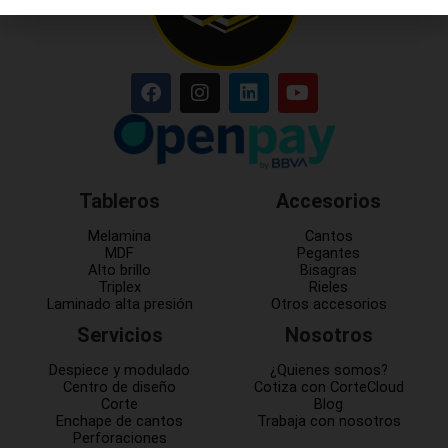
Tableros
Accesorios
Melamina
Cantos
MDF
Pegantes
Alto brillo
Bisagras
Triplex
Rieles
Laminado alta presión
Otros accesorios
Servicios
Nosotros
Despiece y modulado
¿Quienes somos?
Centro de diseño
Cotiza con CorteCloud
Corte
Blog
Enchape de cantos
Trabaja con nosotros
Perforaciones