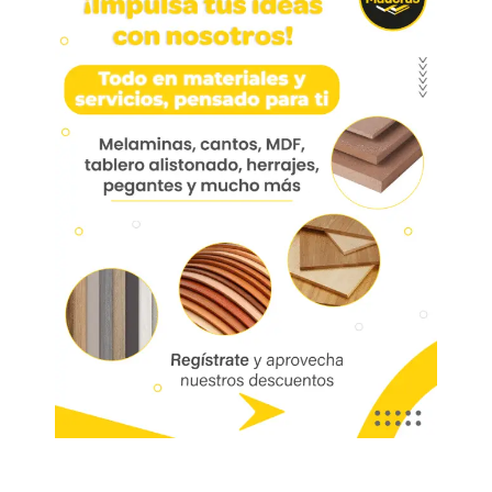
Riel U-150 3.0mt Al
Riel U-150 3.0mt Al 10100605630
Marca:
Ducasse
02014
Referencia:
10100605630
Las imágenes mostradas son de referencia y los colores podrían variar
en físico. Los costos de envío son variables y serán asumidos por el
comprador. No incluye servicios como corte, cantos o enchape. Sólo
despachamos tableros en la zona urbana de las ciudades donde
tenemos sucursal. Disponibilidad de mercancía sujeta a verificación de
inventario. Precio sujeto a cambios sin previo aviso.