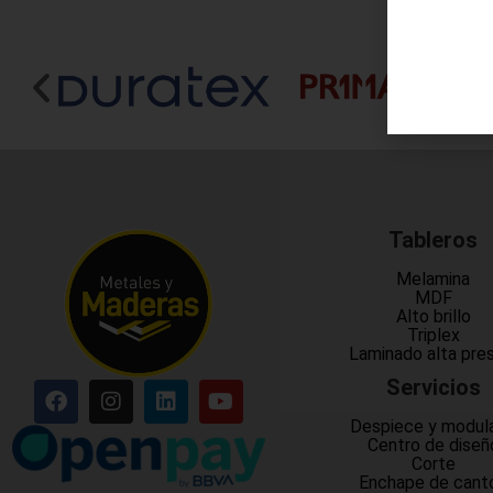
Tableros
Melamina
MDF
Alto brillo
Triplex
Laminado alta pre
Servicios
Despiece y modul
Centro de diseñ
Corte
Enchape de cant