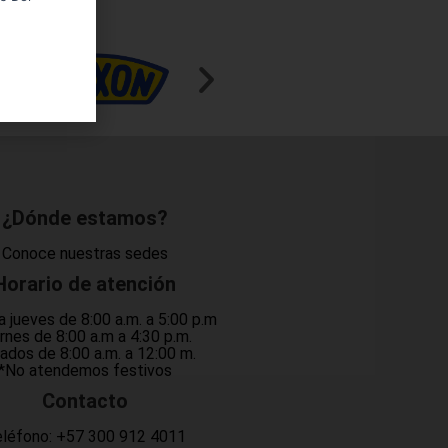
¿Dónde estamos?
Conoce nuestras sedes
Horario de atención
a jueves de 8:00 a.m. a 5:00 p.m
rnes de 8:00 a.m a 4:30 p.m.
ados de 8:00 a.m. a 12:00 m.
*No atendemos festivos
Contacto
léfono:
+57 300 912 4011