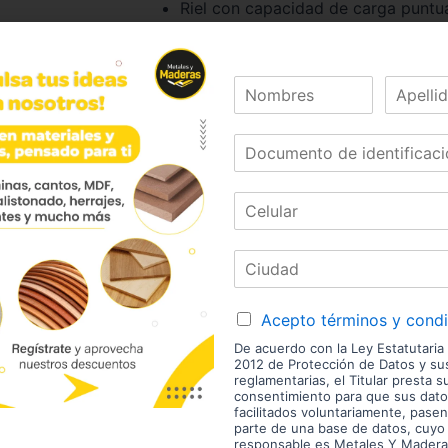
Riel con capacidad de carga puntu
Riel con capacidad de carga puntu
Marca:
Código:
01396
Referencia:
10100626020
Las imágenes mostradas son de referencia y los colores
envío son variables y serán asumidos por el comprador. 
Acepto términos y cond
enchape. Sólo despachamos tableros en la zona urbana
Disponibilidad de mercancía sujeta a verificación de inv
aviso.
De acuerdo con la Ley Estatutaria
2012 de Protección de Datos y s
reglamentarias, el Titular presta s
consentimiento para que sus dato
estras Marcas
facilitados voluntariamente, pasen
parte de una base de datos, cuyo
responsable es Metales Y Madera