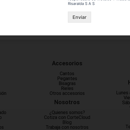
Risaralda S A S
Enviar
Accesorios
Cantos
Pegantes
Bisagras
Rieles
Lunes 
sión
Otros accesorios
Vie
Nosotros
Sáb
ado
¿Quienes somos?
o
Cotiza con CorteCloud
Blog
Te
os
Trabaja con nosotros