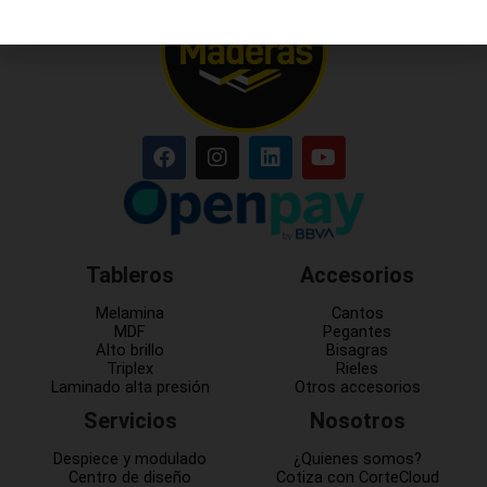
Tableros
Accesorios
Melamina
Cantos
MDF
Pegantes
Alto brillo
Bisagras
Triplex
Rieles
Laminado alta presión
Otros accesorios
Servicios
Nosotros
Despiece y modulado
¿Quienes somos?
Centro de diseño
Cotiza con CorteCloud