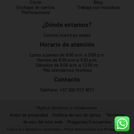
Corte
Blog
Enchape de cantos
Trabaja con nosotros
Perforaciones
¿Dónde estamos?
Conoce nuestras sedes
Horario de atención
Lunes a jueves de 8:00 a.m. a 5:00 p.m
Viernes de 8:00 a.m a 4:30 p.m.
Sábados de 8:00 a.m. a 12:00 m.
*No atendemos festivos
Contacto
Teléfono:
+57 300 912 4011
*Aplica términos y condiciones
Aviso de privacidad
Política de uso de datos
Términos
de uso del sitio web
Preguntas Frecuentes
Todos los derechos reservados. Portal desarrollado por
Prosof SAS.