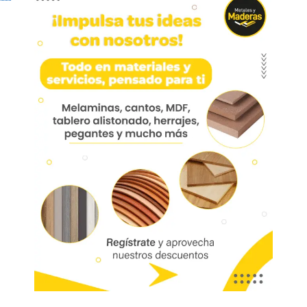
Rieles Canastas Montaje
Lateral Cierre Suave
Hso134-00
Riel para canastas montaje lateral cierre
lento
Marca:
Madecentro
Código:
05174
Referencia:
HSO134-00
Las imágenes mostradas son de referencia y los colores podrían variar
en físico. Los costos de envío son variables y serán asumidos por el
comprador. No incluye servicios como corte, cantos o enchape. Sólo