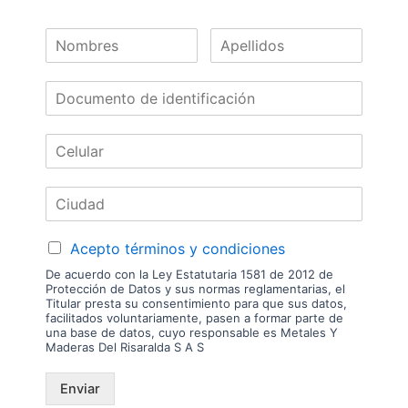
despachamos tableros en la zona urbana de las ciudades donde
tenemos sucursal. Disponibilidad de mercancía sujeta a verificación de
inventario. Precio sujeto a cambios sin previo aviso.
Nuestras
Marcas
Acepto términos y condiciones
De acuerdo con la Ley Estatutaria 1581 de 2012 de
Protección de Datos y sus normas reglamentarias, el
Titular presta su consentimiento para que sus datos,
facilitados voluntariamente, pasen a formar parte de
una base de datos, cuyo responsable es Metales Y
Maderas Del Risaralda S A S
Enviar