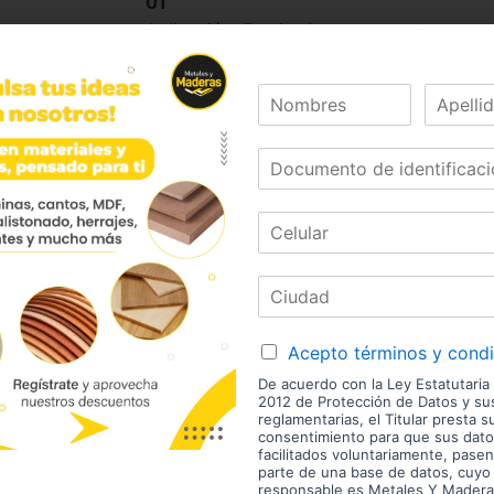
01
Aplicación: Escritorios, centros de entrete
Marca:
Bonuit
Código:
08770
Referencia:
Hro163-01
Las imágenes mostradas son de referencia y los colores
envío son variables y serán asumidos por el comprador. 
enchape. Sólo despachamos tableros en la zona urbana
Disponibilidad de mercancía sujeta a verificación de inv
aviso.
Acepto términos y cond
De acuerdo con la Ley Estatutaria
2012 de Protección de Datos y s
reglamentarias, el Titular presta s
consentimiento para que sus dato
estras Marcas
facilitados voluntariamente, pasen
parte de una base de datos, cuyo
responsable es Metales Y Madera