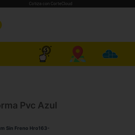
Cotiza con CorteCloud
orma Pvc Azul
mm Sin Freno Hro163-