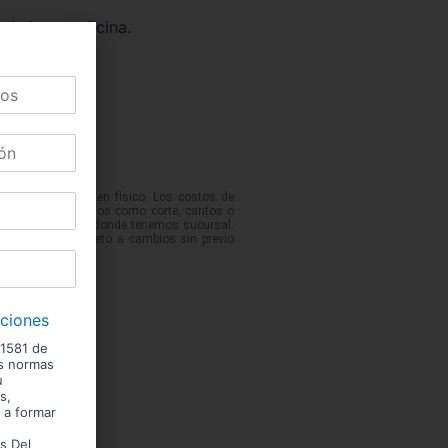
nimiento, oficina.
 podrían variar en físico. Los costos de
No incluye servicios como corte, cantos o
 de las ciudades donde tenemos sucursal.
entario. Precio sujeto a cambios sin previo
iciones
 1581 de
us normas
u
s,
 a formar
s Del