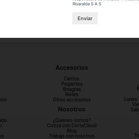
Risaralda S A S
Enviar
Accesorios
Cantos
Pegantes
Bisagras
Rieles
Lunes 
sión
Otros accesorios
Vie
Nosotros
Sáb
ado
¿Quienes somos?
o
Cotiza con CorteCloud
Blog
Te
os
Trabaja con nosotros