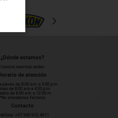
¿Dónde estamos?
Conoce nuestras sedes
Horario de atención
a jueves de 8:00 a.m. a 5:00 p.m
rnes de 8:00 a.m a 4:30 p.m.
ados de 8:00 a.m. a 12:00 m.
*No atendemos festivos
Contacto
léfono:
+57 300 912 4011