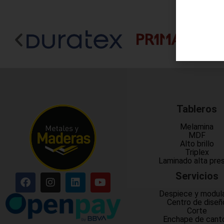
Tableros
Melamina
MDF
Alto brillo
Triplex
Laminado alta pre
Servicios
Despiece y modul
Centro de diseñ
Corte
Enchape de cant