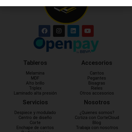
Tableros
Accesorios
Melamina
Cantos
MDF
Pegantes
Alto brillo
Bisagras
Triplex
Rieles
Laminado alta presión
Otros accesorios
Servicios
Nosotros
Despiece y modulado
¿Quienes somos?
Centro de diseño
Cotiza con CorteCloud
Corte
Blog
Enchape de cantos
Trabaja con nosotros