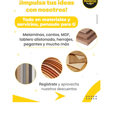
Rodachina 401 Plataforma
Nylon Negra 40 Mm
Rodachina 401 Plataforma Nylon Negra 40 Mm
Hro401-01
Aplicación: Escritorios, centros de
entretenimiento, oficina.
Marca:
Mobile
Código
04141
Referencia:
HRO401-01
Las imágenes mostradas son de referencia y los colores podrían variar
en físico. Los costos de envío son variables y serán asumidos por el
comprador. No incluye servicios como corte, cantos o enchape. Sólo
despachamos tableros en la zona urbana de las ciudades donde
tenemos sucursal. Disponibilidad de mercancía sujeta a verificación de
inventario. Precio sujeto a cambios sin previo aviso.