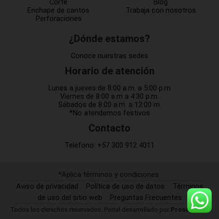
Corte
Blog
Enchape de cantos
Trabaja con nosotros
Perforaciones
¿Dónde estamos?
Conoce nuestras sedes
Horario de atención
Lunes a jueves de 8:00 a.m. a 5:00 p.m
Viernes de 8:00 a.m a 4:30 p.m.
Sábados de 8:00 a.m. a 12:00 m.
*No atendemos festivos
Contacto
Teléfono:
+57 300 912 4011
*Aplica términos y condiciones
Aviso de privacidad
Política de uso de datos
Términos
de uso del sitio web
Preguntas Frecuentes
Todos los derechos reservados. Portal desarrollado por
Prosof SAS.