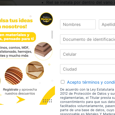
Riel se instala por dentro del vano
oculto a la vista.
Utiliza mismo riel en la parte superi
Marca:
Ducasse
Código:
01401
Referencia:
10100800400
Las imágenes mostradas son de referencia y los colores
envío son variables y serán asumidos por el comprador. 
enchape. Sólo despachamos tableros en la zona urbana
Disponibilidad de mercancía sujeta a verificación de inv
aviso.
Acepto términos y cond
De acuerdo con la Ley Estatutaria
2012 de Protección de Datos y s
reglamentarias, el Titular presta s
consentimiento para que sus dato
estras Marcas
facilitados voluntariamente, pasen
parte de una base de datos, cuyo
responsable es Metales Y Madera