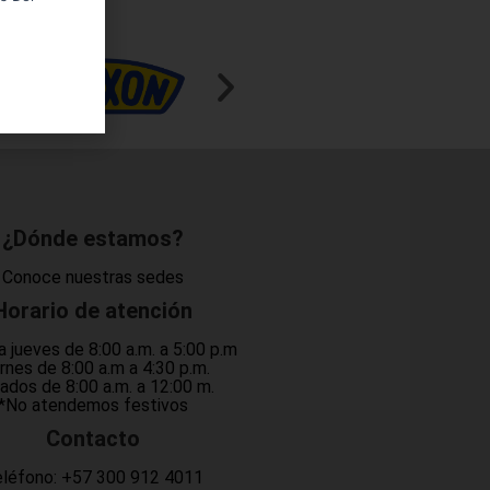
¿Dónde estamos?
Conoce nuestras sedes
Horario de atención
a jueves de 8:00 a.m. a 5:00 p.m
rnes de 8:00 a.m a 4:30 p.m.
ados de 8:00 a.m. a 12:00 m.
*No atendemos festivos
Contacto
léfono:
+57 300 912 4011