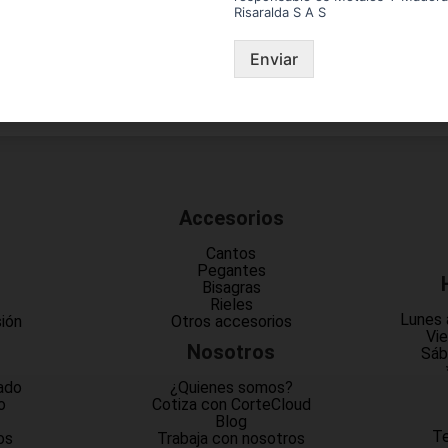
Risaralda S A S
Enviar
Accesorios
Cantos
Pegantes
Bisagras
Rieles
Lunes 
sión
Otros accesorios
Vie
Nosotros
Sáb
ado
¿Quienes somos?
o
Cotiza con CorteCloud
Blog
Te
os
Trabaja con nosotros