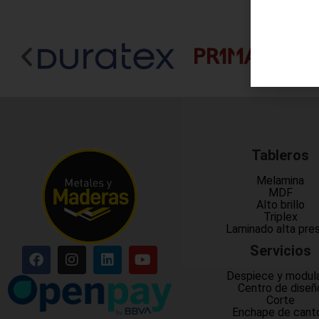
Tableros
Melamina
MDF
Alto brillo
Triplex
Laminado alta pre
Servicios
Despiece y modul
Centro de diseñ
Corte
Enchape de cant