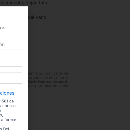
 del mueble, dejándolo
or e inferior del vano.
 podrían variar en físico. Los costos de
No incluye servicios como corte, cantos o
 de las ciudades donde tenemos sucursal.
entario. Precio sujeto a cambios sin previo
iciones
 1581 de
us normas
u
s,
 a formar
s Del