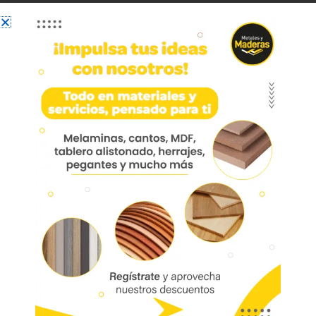
Sistema Dn-300 Hd
Sistema Dn-300 Hd 10100220021
Sistema corredizo colgante con rodamientos de
alta precisión. Compuesto de 2 correderas
testeadas para funcionamiento continuo en
portones de hasta 300 kg. Amplia resistencia y
durabilidad en diversos ambientes.
Marca:
Bonuit
Código:
08322
Referencia: