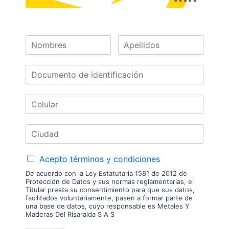
10100220021
Las imágenes mostradas son de referencia y los colores podrían variar
en físico. Los costos de envío son variables y serán asumidos por el
comprador. No incluye servicios como corte, cantos o enchape. Sólo
despachamos tableros en la zona urbana de las ciudades donde
tenemos sucursal. Disponibilidad de mercancía sujeta a verificación de
inventario. Precio sujeto a cambios sin previo aviso.
Nuestras
Marcas
Acepto términos y condiciones
De acuerdo con la Ley Estatutaria 1581 de 2012 de
Protección de Datos y sus normas reglamentarias, el
Titular presta su consentimiento para que sus datos,
facilitados voluntariamente, pasen a formar parte de
una base de datos, cuyo responsable es Metales Y
Maderas Del Risaralda S A S