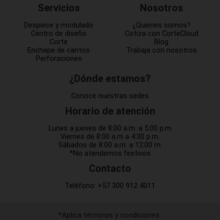
Servicios
Nosotros
Despiece y modulado
¿Quienes somos?
Centro de diseño
Cotiza con CorteCloud
Corte
Blog
Enchape de cantos
Trabaja con nosotros
Perforaciones
¿Dónde estamos?
Conoce nuestras sedes
Horario de atención
Lunes a jueves de 8:00 a.m. a 5:00 p.m
Viernes de 8:00 a.m a 4:30 p.m.
Sábados de 8:00 a.m. a 12:00 m.
*No atendemos festivos
Contacto
Teléfono:
+57 300 912 4011
*Aplica términos y condiciones