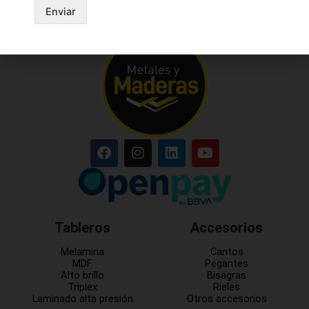
Enviar
Tableros
Accesorios
Melamina
Cantos
MDF
Pegantes
Alto brillo
Bisagras
Triplex
Rieles
Laminado alta presión
Otros accesorios